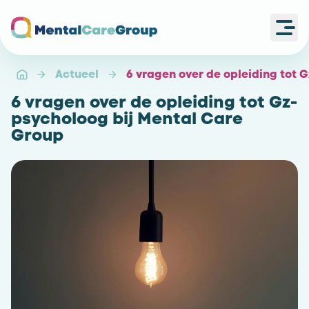
Ope
Ga naar de homepagina
Actueel
6 vragen over de opleiding tot 
6 vragen over de opleiding tot Gz-
psycholoog bij Mental Care
Group