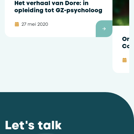
Het verhaal van Dore: in
opleiding tot GZ-psycholoog
27 mei 2020
Ont
Car
van
2
Let's talk