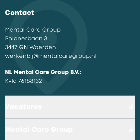
Contact
Mental Care Group
Polanerbaan
3
3447 GN
Woerden
werkenbij@mentalcaregroup.nl
NL Mental Care Group B.V.
:
KvK:
76188132
Vacatures
Mental Care Group