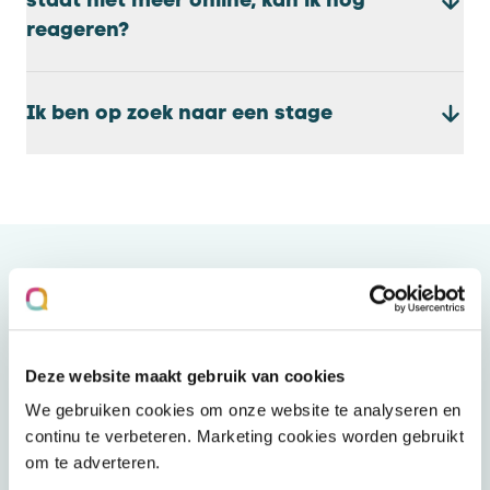
staat niet meer online, kan ik nog
reageren?
Ik ben op zoek naar een stage
Staat je vraag er niet tussen?
We denken graag met je mee! Stuur ons een
Deze website maakt gebruik van cookies
berichtje via onderstaand formulier en we
nemen binnen 5 werkdagen contact met je
We gebruiken cookies om onze website te analyseren en
continu te verbeteren. Marketing cookies worden gebruikt
op. Ben je op zoek naar de contactgegevens
om te adverteren.
van een van onze organisaties (Mentaal