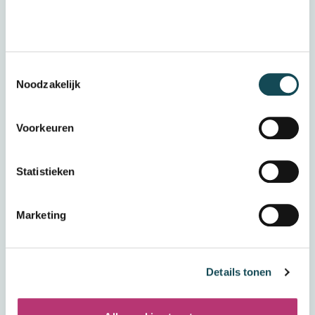
Beter, Opdidakt, HSK)? Kijk dan bovenaan de
pagina voor de gegevens.
Toestemmingsselectie
Noodzakelijk
Voornaam
Voorkeuren
Achternaam
Statistieken
E-mail
Marketing
Telefoonnummer
Voor welke organisatie
Details tonen
Laat hier uw bericht achter