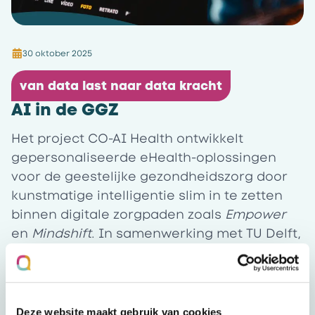
30 oktober 2025
van data last naar data kracht
AI in de GGZ
Het project
CO-AI Health
ontwikkelt
gepersonaliseerde eHealth-oplossingen
voor de geestelijke gezondheidszorg door
kunstmatige intelligentie slim in te zetten
binnen digitale zorgpaden zoals
Empower
en
Mindshift
. In samenwerking met TU Delft,
UvA, MCG, Ailixr en Specto wordt AI gebruikt
om behandelingen af te stemmen op de
unieke behoeften van cliënten — van inhoud
tot timing en toon. Hiermee zet de GGZ een
Deze website maakt gebruik van cookies