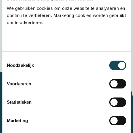
stap richting efficiëntere, mensgerichtere
We gebruiken cookies om onze website te analyseren en
zorg waarin technologie de professional
continu te verbeteren. Marketing cookies worden gebruikt
ondersteunt in plaats van belast.
om te adverteren.
Bekijk whitepaper
Toestemmingsselectie
Noodzakelijk
Voorkeuren
Let's talk
Statistieken
Marketing
Contact