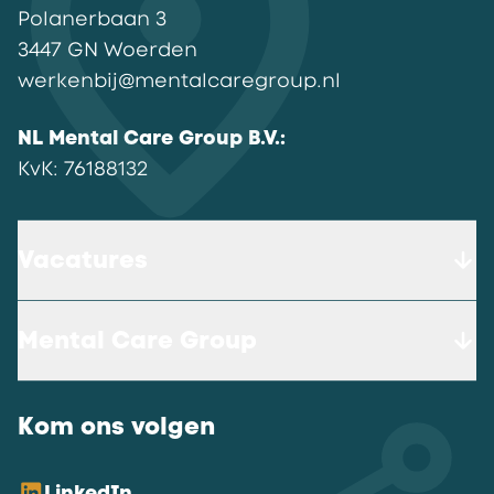
Polanerbaan
3
3447 GN
Woerden
werkenbij@mentalcaregroup.nl
NL Mental Care Group B.V.
:
KvK:
76188132
Vacatures
Mental Care Group
Kom ons volgen
LinkedIn