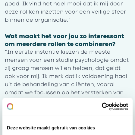
goed. Ik vind het heel mooi dat ik mij door
deze rol kan inzetten voor een veilige sfeer
binnen de organisatie.”
Wat maakt het voor jou zo interessant
om meerdere rollen te combineren?
“In eerste instantie kiezen de meeste
mensen voor een studie psychologie omdat
zij graag mensen willen helpen, dat geldt
ook voor mij. Ik merk dat ik voldoening haal
uit de behandeling van cliënten, vooral
omdat we focussen op het versterken van
hun eigen kracht, zodat ze toekomstige
uitdagingen zelf kunnen overwinnen. Maar
met behandelen help je maar één iemand
tegelijk. Door mijn werk als teamleider en
Deze website maakt gebruik van cookies
vertrouwenspersoon zit ik dicht op de