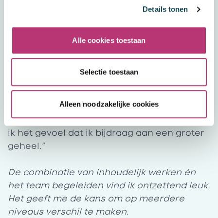
Als je weet waarom je iets verandert en
Details tonen
waar je naartoe werkt, is het makkelijker om
je schouders eronder te zetten. Daarom zie
ik het het als een persoonlijke uitdaging en
Alle cookies toestaan
mijn taak als teamleider om mijn team mee
te nemen in de veranderingen. Ik probeer
Selectie toestaan
de brug te slaan tussen wat er leeft op de
werkvloer en de besluiten die vanuit het
Alleen noodzakelijke cookies
hoofdkantoor worden genomen. Daarmee
loopt de verandering veel soepeler en heb
ik het gevoel dat ik bijdraag aan een groter
geheel.”
De combinatie van inhoudelijk werken én
het team begeleiden vind ik ontzettend leuk.
Het geeft me de kans om op meerdere
niveaus verschil te maken.