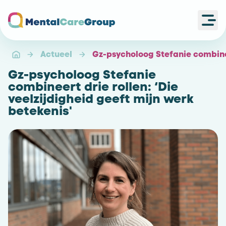
Ope
Ga naar de homepagina
Actueel
Gz-psycholoog Stefanie combineer
Gz-psycholoog Stefanie
combineert drie rollen: ‘Die
veelzijdigheid geeft mijn werk
betekenis'