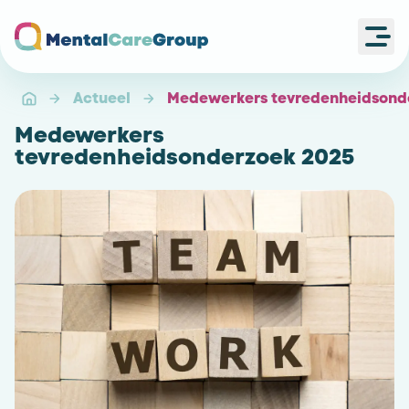
Ope
Ga naar de homepagina
Actueel
Medewerkers tevredenheidsond
Medewerkers
tevredenheidsonderzoek 2025