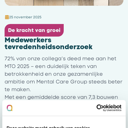
25 november 2025
De kracht van groei
Medewerkers
tevredenheidsonderzoek
72% van onze collega’s deed mee aan het
MTO 2025 – een duidelijk teken van
betrokkenheid en onze gezamenlijke
ambitie om Mental Care Group steeds beter
te maken.
Met een gemiddelde score van 7,3 bouwen
we verder aan een organisatie waar
mensen zich gehoord, gewaardeerd en
veilig voelen.
De resultaten geven richting: we investeren
Deze website maakt gebruik van cookies