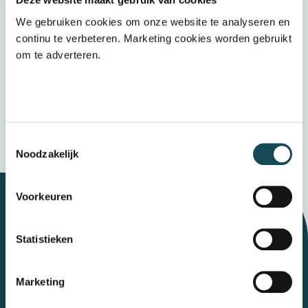
in ontwikkeling, waardering, communicatie
We gebruiken cookies om onze website te analyseren en
en samenwerking om samen duurzaam te
continu te verbeteren. Marketing cookies worden gebruikt
groeien als organisatie in beweging.
om te adverteren.
Bekijk whitepaper
Toestemmingsselectie
Noodzakelijk
Voorkeuren
Let's talk
Statistieken
Marketing
Contact