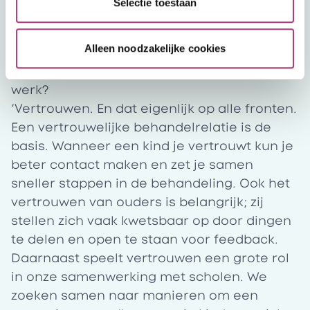
Selectie toestaan
in de rol van regiebehandelaar te stappen.’
Vertrouwen is de basis op alle fronten: bij
Alleen noodzakelijke cookies
kinderen, ouders, scholen én collega’s.
Wat staat voor jou op één als het gaat om je
werk?
‘Vertrouwen. En dat eigenlijk op alle fronten.
Een vertrouwelijke behandelrelatie is de
basis. Wanneer een kind je vertrouwt kun je
beter contact maken en zet je samen
sneller stappen in de behandeling. Ook het
vertrouwen van ouders is belangrijk; zij
stellen zich vaak kwetsbaar op door dingen
te delen en open te staan voor feedback.
Daarnaast speelt vertrouwen een grote rol
in onze samenwerking met scholen. We
zoeken samen naar manieren om een