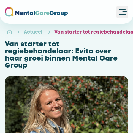
Ope
Ga naar de homepagina
Actueel
Van starter tot regiebehandelaa
Van starter tot
regiebehandelaar: Evita over
haar groei binnen Mental Care
Group