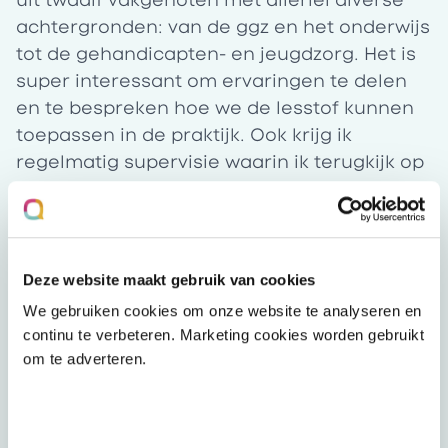
uit twaalf vakgenoten met allerlei diverse
achtergronden: van de ggz en het onderwijs
tot de gehandicapten- en jeugdzorg. Het is
super interessant om ervaringen te delen
en te bespreken hoe we de lesstof kunnen
toepassen in de praktijk. Ook krijg ik
regelmatig supervisie waarin ik terugkijk op
situaties en mijn eigen professioneel
handelen: wat ging goed, wat kon beter,
waar voelde ik me onzeker over? Heel fijn
om hier met mijn supervisor over te kunnen
Deze website maakt gebruik van cookies
sparren.
We gebruiken cookies om onze website te analyseren en
Daarnaast ben ik sinds de start van de
continu te verbeteren. Marketing cookies worden gebruikt
opleiding ook bij Mentaal Beter gaan
om te adverteren.
werken. Voorheen werkte ik de volledige
werkweek bij Opdidakt als orthopedagoog.
Binnenkort ga ik ook nog werkbegeleiding