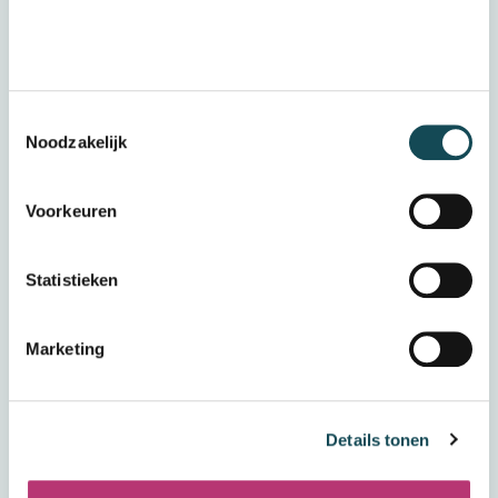
Laat hier jouw vraag/opmerking achter
Toestemmingsselectie
Noodzakelijk
Voorkeuren
Statistieken
Verstuur
Marketing
Door op “verzenden” te klikken accepteert u het
Details tonen
privacybeleid
Wij bewaren uw gegevens veilig