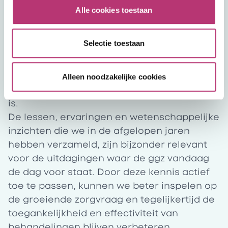
maar ook zorgprofessionals ondersteunen
Alle cookies toestaan
in efficiënter en doelgerichter werken. Door
continu te innoveren en gebruik te maken
Selectie toestaan
van de nieuwste technologieën, blijft Mental
Care Group vooroplopen in eHealth en
zorgen we ervoor dat kwalitatieve en
Alleen noodzakelijke cookies
toegankelijke zorg altijd binnen handbereik
is.
De lessen, ervaringen en wetenschappelijke
inzichten die we in de afgelopen jaren
hebben verzameld, zijn bijzonder relevant
voor de uitdagingen waar de ggz vandaag
de dag voor staat. Door deze kennis actief
toe te passen, kunnen we beter inspelen op
de groeiende zorgvraag en tegelijkertijd de
toegankelijkheid en effectiviteit van
behandelingen blijven verbeteren.