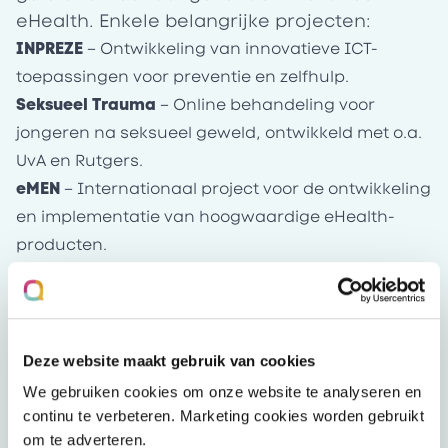
eHealth. Enkele belangrijke projecten:
INPREZE
– Ontwikkeling van innovatieve ICT-
toepassingen voor preventie en zelfhulp.
Seksueel Trauma
– Online behandeling voor
jongeren na seksueel geweld, ontwikkeld met o.a.
UvA en Rutgers.
eMEN
– Internationaal project voor de ontwikkeling
en implementatie van hoogwaardige eHealth-
producten.
eGGZ
– Innovatiecentrum gericht op het
opschalen van eMental Health in de ggz.
Van Interapy naar Mental Care
Group: de toekomst van online
Deze website maakt gebruik van cookies
behandelen
We gebruiken cookies om onze website te analyseren en
De kennis en ervaring van Interapy worden
continu te verbeteren. Marketing cookies worden gebruikt
nu voortgezet binnen Mental Care Group,
om te adverteren.