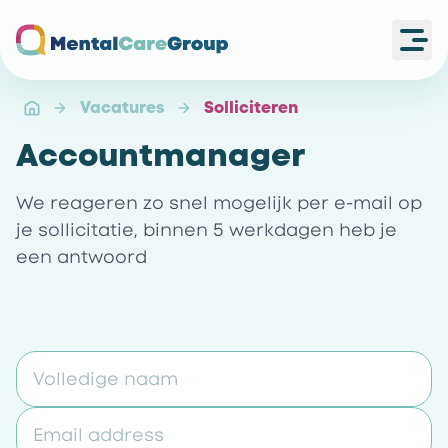
Ope
Ga naar de homepagina
Vacatures
Solliciteren
Accountmanager
We reageren zo snel mogelijk per e-mail op
je sollicitatie, binnen 5 werkdagen heb je
een antwoord
Volledige naam
Email address