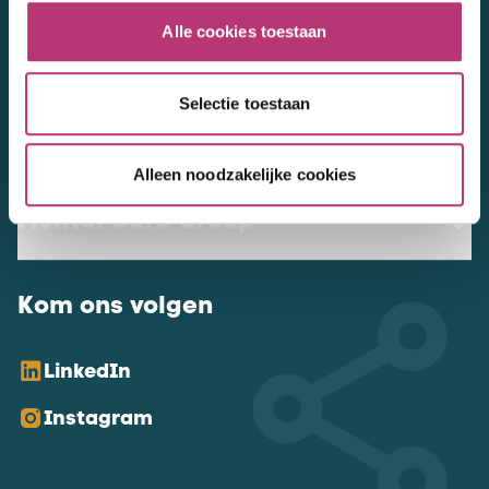
NL Mental Care Group B.V.
:
Alle cookies toestaan
KvK:
76188132
Selectie toestaan
Vacatures
Alleen noodzakelijke cookies
Mental Care Group
Kom ons volgen
LinkedIn
Instagram