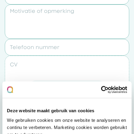
Motivatie of opmerking
Telefoon nummer
CV
Upload een bestand
Door op “verzenden” te klikken accepteert u
Deze website maakt gebruik van cookies
het
privacybeleid
We gebruiken cookies om onze website te analyseren en
continu te verbeteren. Marketing cookies worden gebruikt
Verzenden