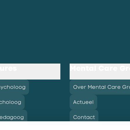
ures
Mental Care G
sycholoog
Over Mental Care G
choloog
Actueel
pedagoog
Contact