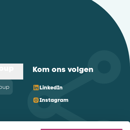
roup
Kom ons volgen
roup
LinkedIn
Instagram