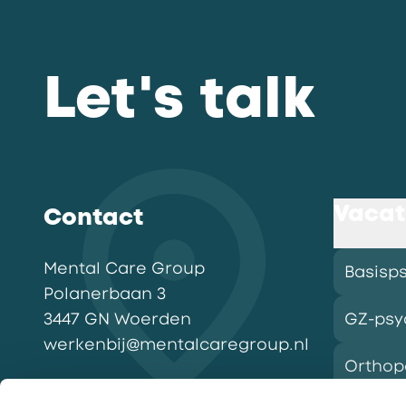
Let's talk
Vacat
Contact
Mental Care Group
Basisp
Polanerbaan
3
3447 GN
Woerden
GZ-psy
werkenbij@mentalcaregroup.nl
Ortho
NL Mental Care Group B.V.
: