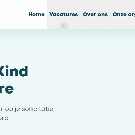
Home
Vacatures
Over ons
Onze or
Kind
re
op je sollicitatie,
ord