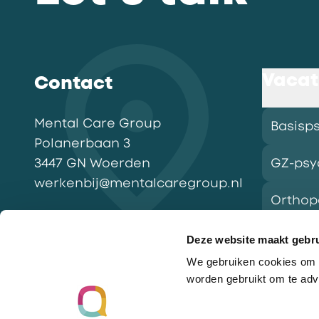
Vacat
Contact
Mental Care Group
Basisp
Polanerbaan
3
3447 GN
Woerden
GZ-psy
werkenbij@mentalcaregroup.nl
Ortho
NL Mental Care Group B.V.
:
KvK:
76188132
Deze website maakt gebru
We gebruiken cookies om o
Vacatu
worden gebruikt om te adv
Ga naar de homepagina