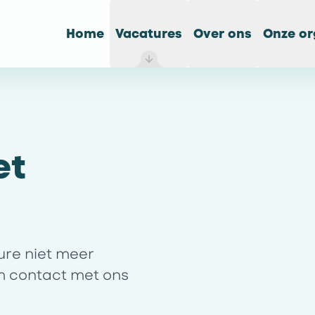
Home
Vacatures
Over ons
Onze or
et
ture niet meer
m contact met ons