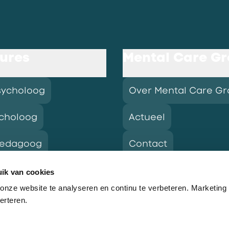
ures
Mental Care G
sycholoog
Over Mental Care G
choloog
Actueel
pedagoog
Contact
ik van cookies
nze website te analyseren en continu te verbeteren. Marketing
res
erteren.