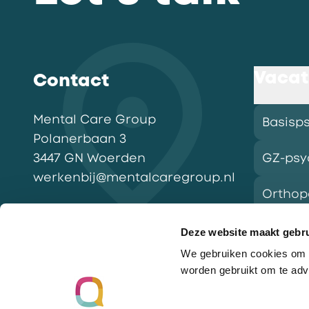
Vacat
Contact
Mental Care Group
Basisp
Polanerbaan
3
3447 GN
Woerden
GZ-psy
werkenbij@mentalcaregroup.nl
Ortho
NL Mental Care Group B.V.
:
KvK:
76188132
Deze website maakt gebru
We gebruiken cookies om o
Vacatu
worden gebruikt om te adv
Ga naar de homepagina