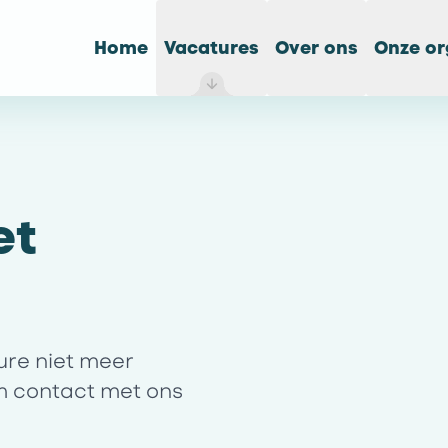
Home
Vacatures
Over ons
Onze or
et
ture niet meer
m contact met ons