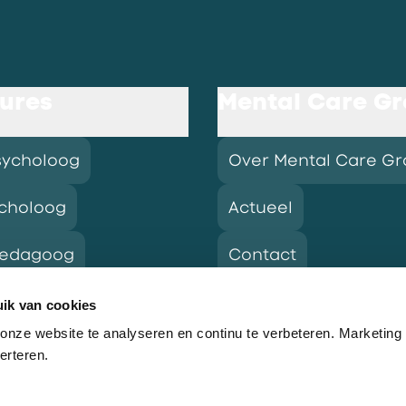
ures
Mental Care G
sycholoog
Over Mental Care G
choloog
Actueel
pedagoog
Contact
ik van cookies
nze website te analyseren en continu te verbeteren. Marketing
res
erteren.