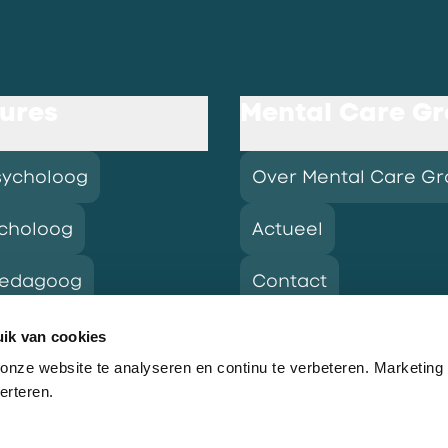
ures
Mental Care G
sycholoog
Over Mental Care G
choloog
Actueel
pedagoog
Contact
ik van cookies
nze website te analyseren en continu te verbeteren. Marketing
res
erteren.