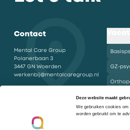
Vacat
Contact
Mental Care Group
Basisp
Polanerbaan
3
3447 GN
Woerden
GZ-psy
werkenbij@mentalcaregroup.nl
Ortho
NL Mental Care Group B.V.
:
KvK:
76188132
Deze website maakt gebru
We gebruiken cookies om o
Vacatu
worden gebruikt om te adv
Ga naar de homepagina