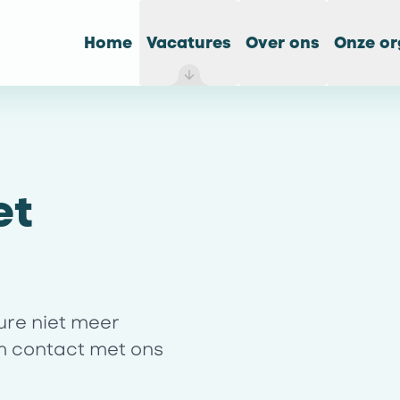
Home
Vacatures
Over ons
Onze or
et
ture niet meer
m contact met ons