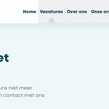
Home
Vacatures
Over ons
Onze or
et
ture niet meer
m contact met ons