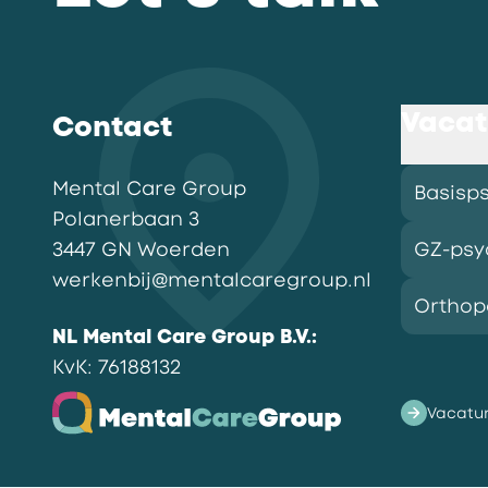
Vacat
Contact
Mental Care Group
Basisp
Polanerbaan
3
3447 GN
Woerden
GZ-psy
werkenbij@mentalcaregroup.nl
Ortho
NL Mental Care Group B.V.
:
KvK:
76188132
Vacatu
Ga naar de homepagina