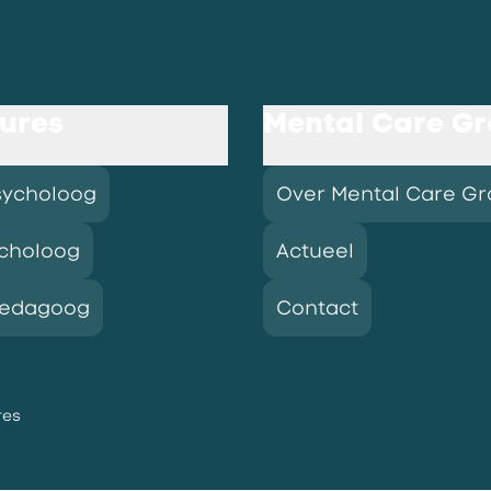
ures
Mental Care G
sycholoog
Over Mental Care G
choloog
Actueel
pedagoog
Contact
res