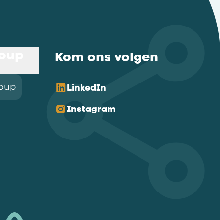
roup
Kom ons volgen
roup
LinkedIn
Instagram