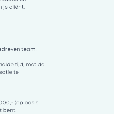
je cliënt.
gedreven team.
alde tijd, met de
satie te
000,- (op basis
t bent.