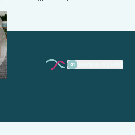
Werken bij HSK
01