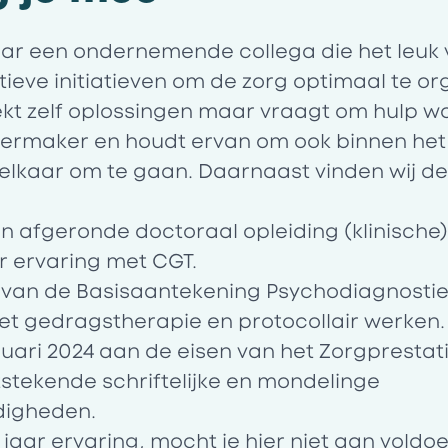
naar een ondernemende collega die het leuk 
ieve initiatieven om de zorg optimaal te or
ekt zelf oplossingen maar vraagt om hulp 
sfeermaker en houdt ervan om ook binnen he
 elkaar om te gaan. Daarnaast vinden wij d
en afgeronde doctoraal opleiding (klinische
ur ervaring met CGT.
it van de Basisaantekening Psychodiagnostie
 met gedragstherapie en protocollair werken.
anuari 2024 aan de eisen van het
Zorgprestat
itstekende schriftelijke en mondelinge
digheden.
 jaar ervaring, mocht je hier niet aan voldoe