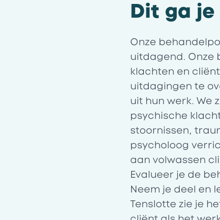
Dit ga j
Onze behandelpop
uitdagend. Onze 
klachten en clië
uitdagingen te o
uit hun werk. We 
psychische klach
stoornissen, trau
psycholoog verric
aan volwassen cl
Evalueer je de be
Neem je deel en l
Tenslotte zie je 
cliënt als het wer