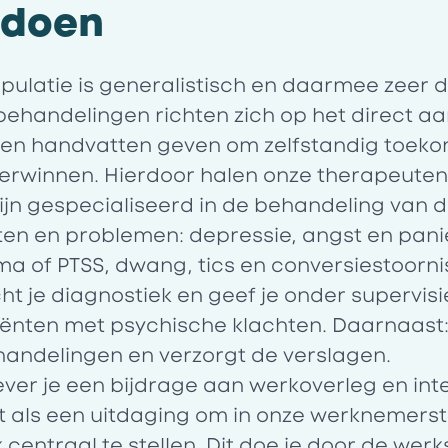
e doen
ulatie is generalistisch en daarmee zeer d
behandelingen richten zich op het direct a
nten handvatten geven om zelfstandig toek
verwinnen. Hierdoor halen onze therapeuten
zijn gespecialiseerd in de behandeling van 
ten en problemen: depressie, angst en pan
ma of PTSS, dwang, tics en conversiestoorni
ht je diagnostiek en geef je onder supervi
iënten met psychische klachten. Daarnaast
handelingen en verzorgt de verslagen.
ever je een bijdrage aan werkoverleg en inte
het als een uitdaging om in onze werknemers
k centraal te stellen. Dit doe je door de werk