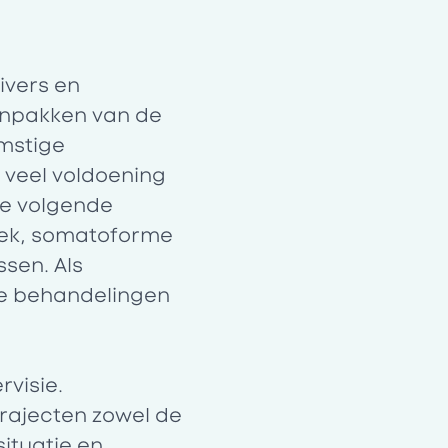
ivers en
anpakken van de
omstige
 veel voldoening
de volgende
iek, somatoforme
ssen. Als
sie behandelingen
:
rvisie.
trajecten zowel de
situatie en