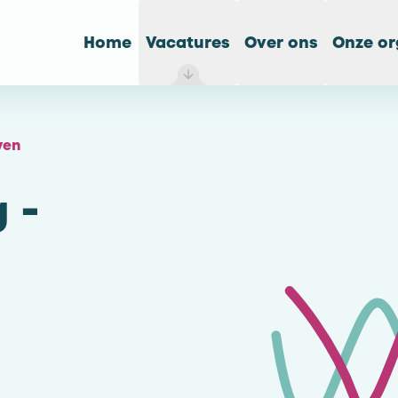
Home
Vacatures
Over ons
Onze or
ven
 -