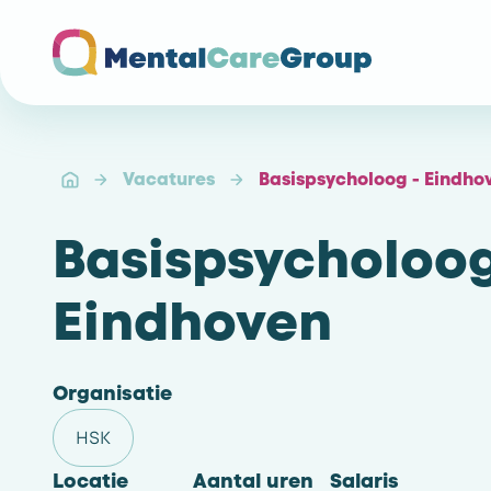
Ga naar de homepagina
Vacatures
Basispsycholoog - Eindho
Basispsycholoog
Eindhoven
Organisatie
HSK
Locatie
Aantal uren
Salaris