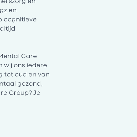
emerszorg en
gz en
p cognitieve
ltijd
Mental Care
 wij ons iedere
g tot oud en van
entaal gezond,
are Group? Je