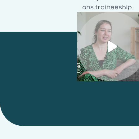
ons
traineeship
.