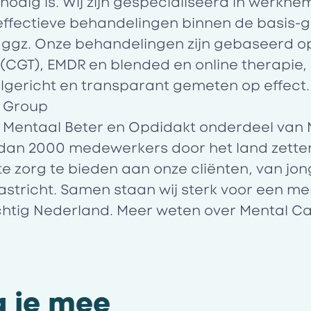
nodig is.
Wij zijn gespecialiseerd in werkn
ffectieve behandelingen binnen de basis-g
 ggz. Onze behandelingen zijn gebaseerd o
CGT), EMDR en blended en online therapie, a
gericht en transparant gemeten op effect.
e Group
 Mentaal Beter en Opdidakt onderdeel van 
dan 2000 medewerkers door het land zetten
e zorg te bieden aan onze cliënten, van jon
stricht. Samen staan wij sterk voor een m
achtig Nederland. Meer weten over Mental C
g je mee