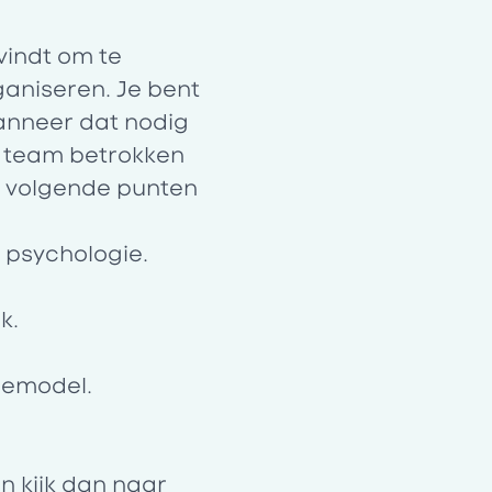
vindt om te
ganiseren. Je bent
wanneer dat nodig
t team betrokken
e volgende punten
) psychologie.
k.
iemodel
.
n kijk dan naar