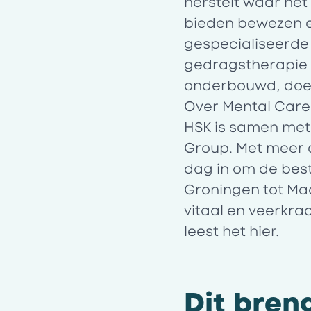
herstelt waar het 
bieden bewezen e
gespecialiseerde
gedragstherapie (
onderbouwd, doel
Over Mental Car
HSK is samen met
Group. Met meer 
dag in om de best
Groningen tot Maa
vitaal en veerkr
leest het
hier
.
Dit bren