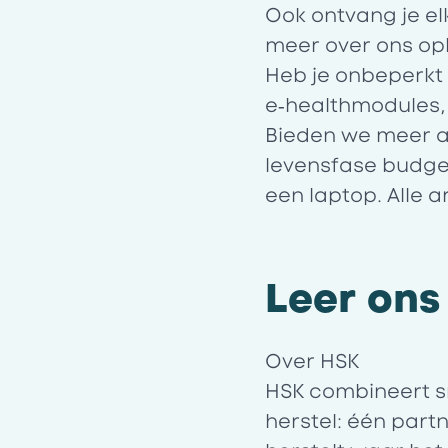
Ook ontvang je el
meer over ons opl
Heb je onbeperkt
e‑healthmodules, 
Bieden we meer aa
levensfase budget
een laptop. Alle
Leer ons
Over HSK
HSK
combineert sn
herstel: één par