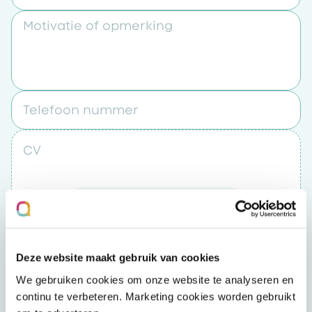
Motivatie of opmerking
Telefoon nummer
CV
Upload een bestand
Door op “verzenden” te klikken accepteert u
Deze website maakt gebruik van cookies
het
privacybeleid
We gebruiken cookies om onze website te analyseren en
continu te verbeteren. Marketing cookies worden gebruikt
Verzenden