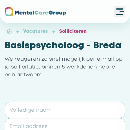
Ope
Ga naar de homepagina
Vacatures
Solliciteren
Basispsycholoog - Breda
We reageren zo snel mogelijk per e-mail op
je sollicitatie, binnen 5 werkdagen heb je
een antwoord
Volledige naam
Email address