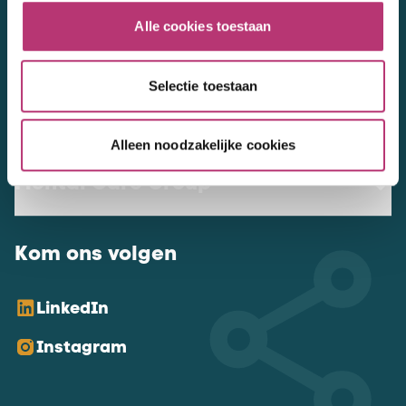
NL Mental Care Group B.V.
:
Alle cookies toestaan
KvK:
76188132
Selectie toestaan
Vacatures
Alleen noodzakelijke cookies
Mental Care Group
Kom ons volgen
LinkedIn
Instagram