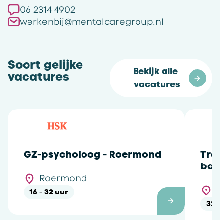
06 2314 4902
werkenbij@mentalcaregroup.nl
Soort gelijke
Bekijk alle 
vacatures
vacatures
GZ-psycholoog - Roermond
Tra
bas
Roermond
16 - 32 uur
32 