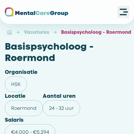
Ope
Ga naar de homepagina
Vacatures
Basispsycholoog - Roermond
Basispsycholoog -
Roermond
Organisatie
HSK
Locatie
Aantal uren
Roermond
24 - 32 uur
Salaris
€4.000 - €5.294