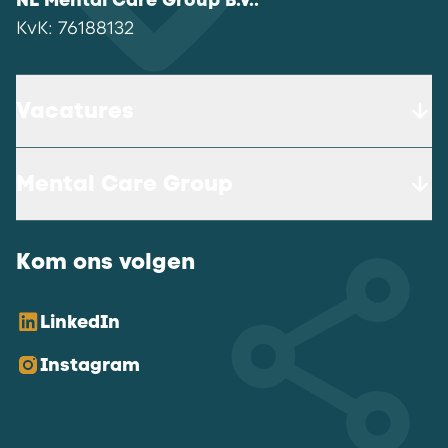
NL Mental Care Group B.V.
:
KvK:
76188132
Vacatures
Mental Care Group
Kom ons volgen
LinkedIn
Instagram