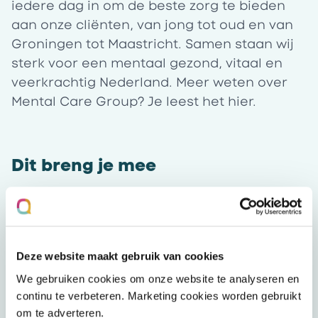
iedere dag in om de beste zorg te bieden
aan onze cliënten, van jong tot oud en van
Groningen tot Maastricht. Samen staan wij
sterk voor een mentaal gezond, vitaal en
veerkrachtig Nederland. Meer weten over
Mental Care Group? Je leest het
hier
.
Dit breng je mee
Wij zijn op zoek naar een ondernemende
collega die het leuk vindt om te zoeken naar
creatieve initiatieven om de zorg optimaal
te organiseren. Je bent zelfverzekerd, zoekt
Deze website maakt gebruik van cookies
zelf oplossingen maar vraagt om hulp
We gebruiken cookies om onze website te analyseren en
wanneer dat nodig is. Je bent een
continu te verbeteren. Marketing cookies worden gebruikt
sfeermaker en houdt ervan om ook binnen
om te adverteren.