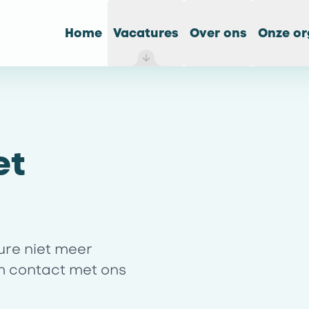
Home
Vacatures
Over ons
Onze or
et
ture niet meer
m contact met ons