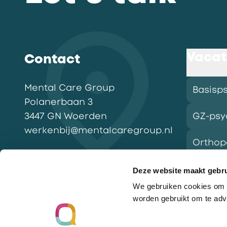
Vacat
Contact
Mental Care Group
Basisp
Polanerbaan
3
3447 GN
Woerden
GZ-psy
werkenbij@mentalcaregroup.nl
Ortho
NL Mental Care Group B.V.
:
KvK:
76188132
Deze website maakt gebru
We gebruiken cookies om o
Vacatu
worden gebruikt om te adv
Ga naar de homepagina