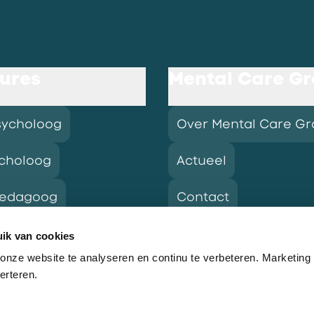
ures
Mental Care G
sycholoog
Over Mental Care G
choloog
Actueel
pedagoog
Contact
ik van cookies
nze website te analyseren en continu te verbeteren. Marketing
res
erteren.