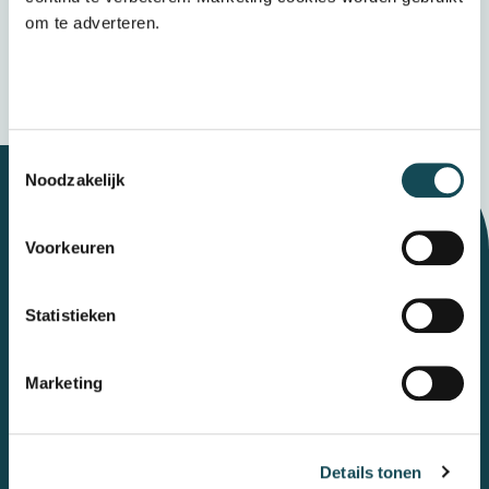
Verzenden
om te adverteren.
Wij bewaren uw gegevens veilig
Toestemmingsselectie
Noodzakelijk
Let's talk
Voorkeuren
Statistieken
Contact
Marketing
Mental Care Group
Polanerbaan
3
3447 GN
Woerden
Details tonen