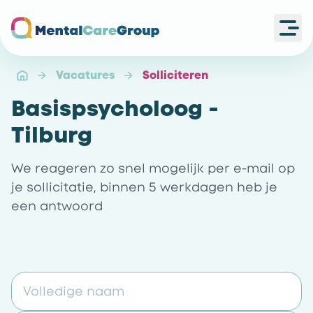
Ope
Ga naar de homepagina
Vacatures
Solliciteren
Basispsycholoog -
Tilburg
We reageren zo snel mogelijk per e-mail op
je sollicitatie, binnen 5 werkdagen heb je
een antwoord
Volledige naam