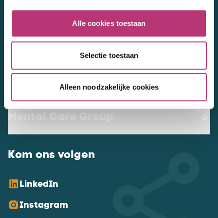
werkenbij@mentalcaregroup.nl
Alle cookies toestaan
NL Mental Care Group B.V.
:
KvK:
76188132
Selectie toestaan
Vacatures
Alleen noodzakelijke cookies
Mental Care Group
Kom ons volgen
LinkedIn
Instagram