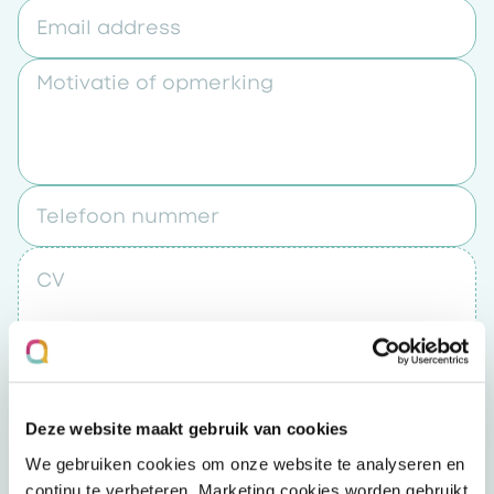
Email address
Motivatie of opmerking
Telefoon nummer
CV
Upload een bestand
Deze website maakt gebruik van cookies
Door op “verzenden” te klikken accepteert u
We gebruiken cookies om onze website te analyseren en
het
privacybeleid
continu te verbeteren. Marketing cookies worden gebruikt