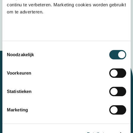
het
privacybeleid
continu te verbeteren. Marketing cookies worden gebruikt
om te adverteren.
Verzenden
Wij bewaren uw gegevens veilig
Toestemmingsselectie
Noodzakelijk
Voorkeuren
Let's talk
Statistieken
Contact
Marketing
Mental Care Group
Polanerbaan
3