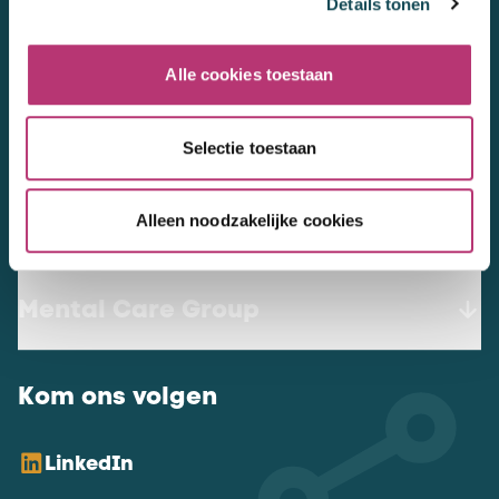
Details tonen
3447 GN
Woerden
werkenbij@mentalcaregroup.nl
Alle cookies toestaan
NL Mental Care Group B.V.
:
KvK:
76188132
Selectie toestaan
Alleen noodzakelijke cookies
Vacatures
Mental Care Group
Kom ons volgen
LinkedIn