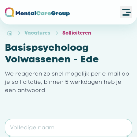
Ope
Ga naar de homepagina
Vacatures
Solliciteren
Basispsycholoog
Volwassenen - Ede
We reageren zo snel mogelijk per e-mail op
je sollicitatie, binnen 5 werkdagen heb je
een antwoord
Volledige naam