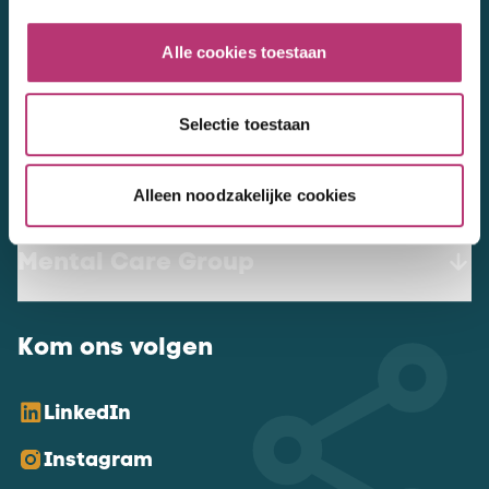
werkenbij@mentalcaregroup.nl
Alle cookies toestaan
NL Mental Care Group B.V.
:
KvK:
76188132
Selectie toestaan
Vacatures
Alleen noodzakelijke cookies
Mental Care Group
Kom ons volgen
LinkedIn
Instagram