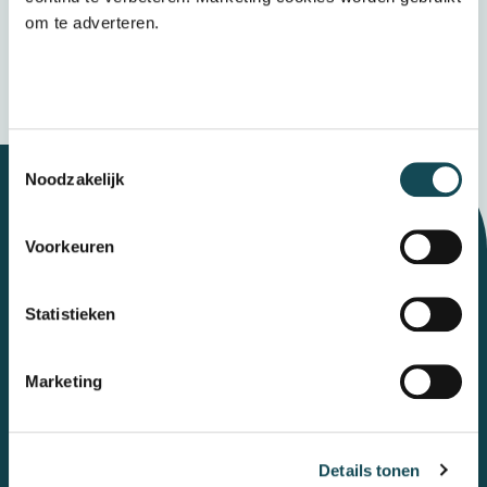
Verzenden
om te adverteren.
Wij bewaren uw gegevens veilig
Toestemmingsselectie
Noodzakelijk
Let's talk
Voorkeuren
Statistieken
Contact
Marketing
Mental Care Group
Polanerbaan
3
3447 GN
Woerden
Details tonen