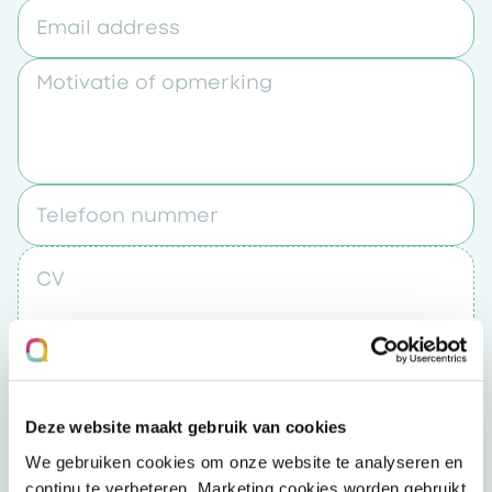
Email address
Motivatie of opmerking
Telefoon nummer
CV
Upload een bestand
Deze website maakt gebruik van cookies
Door op “verzenden” te klikken accepteert u
We gebruiken cookies om onze website te analyseren en
het
privacybeleid
continu te verbeteren. Marketing cookies worden gebruikt