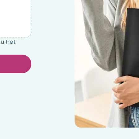
 u het