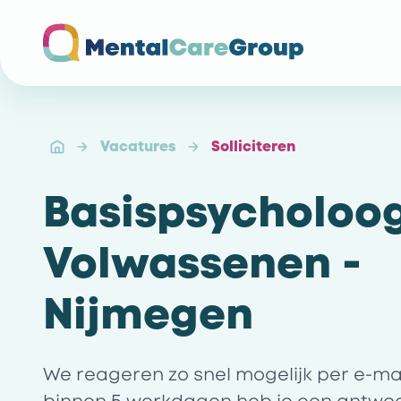
Ga naar de homepagina
Vacatures
Solliciteren
Basispsycholoo
Volwassenen -
Nijmegen
We reageren zo snel mogelijk per e-mail 