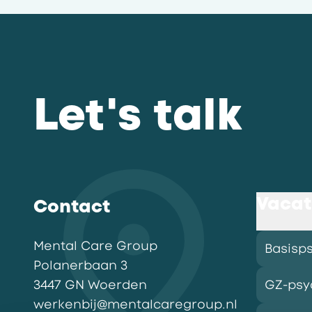
Let's talk
Vacat
Contact
Mental Care Group
Basisp
Polanerbaan
3
3447 GN
Woerden
GZ-psy
werkenbij@mentalcaregroup.nl