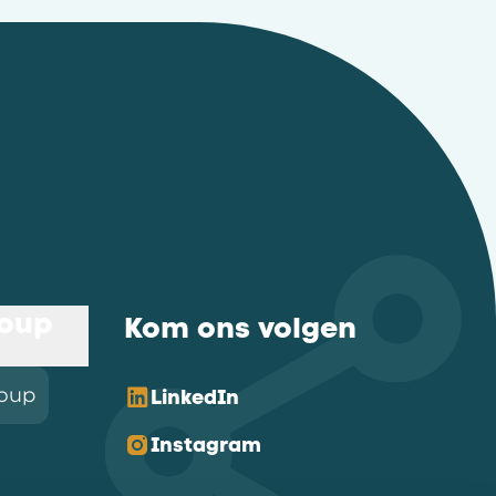
roup
Kom ons volgen
roup
LinkedIn
Instagram