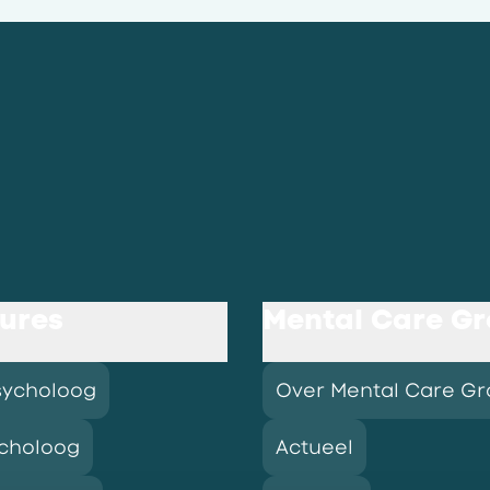
ures
Mental Care G
sycholoog
Over Mental Care G
choloog
Actueel