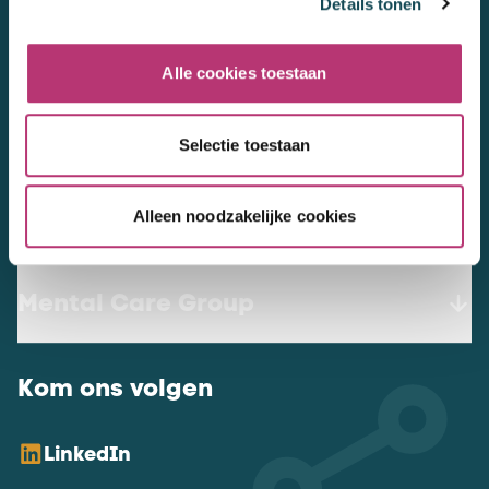
Details tonen
3447 GN
Woerden
werkenbij@mentalcaregroup.nl
Alle cookies toestaan
NL Mental Care Group B.V.
:
KvK:
76188132
Selectie toestaan
Alleen noodzakelijke cookies
Vacatures
Mental Care Group
Kom ons volgen
LinkedIn