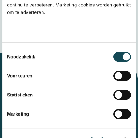
het
privacybeleid
continu te verbeteren. Marketing cookies worden gebruikt
om te adverteren.
Verzenden
Wij bewaren uw gegevens veilig
Toestemmingsselectie
Noodzakelijk
Voorkeuren
Let's talk
Statistieken
Contact
Marketing
Mental Care Group
Polanerbaan
3