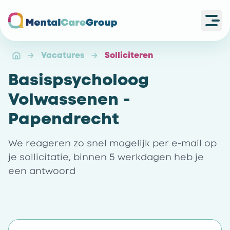
Ope
Ga naar de homepagina
Vacatures
Solliciteren
Basispsycholoog
Volwassenen -
Papendrecht
We reageren zo snel mogelijk per e-mail op
je sollicitatie, binnen 5 werkdagen heb je
een antwoord