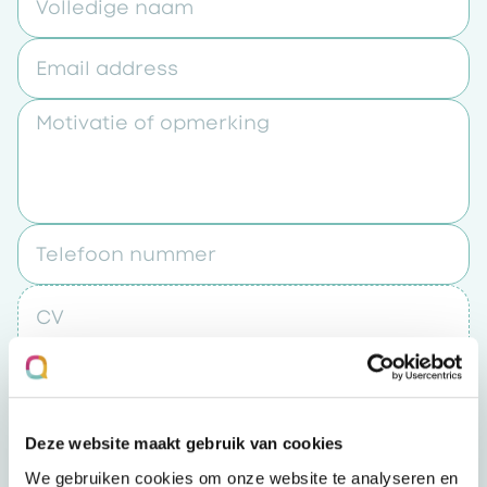
Volledige naam
Email address
Motivatie of opmerking
Telefoon nummer
CV
Upload een bestand
Deze website maakt gebruik van cookies
Door op “verzenden” te klikken accepteert u
We gebruiken cookies om onze website te analyseren en