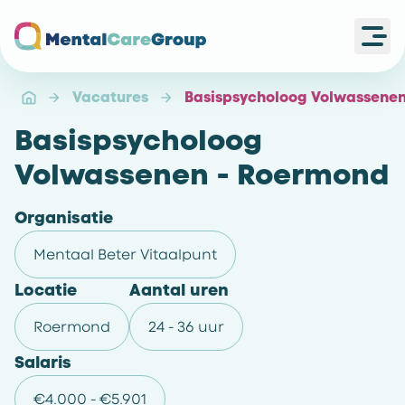
Ope
Ga naar de homepagina
Vacatures
Basispsycholoog Volwassene
Basispsycholoog
Volwassenen - Roermond
Organisatie
Mentaal Beter Vitaalpunt
Locatie
Aantal uren
Roermond
24 - 36 uur
Salaris
€4.000 - €5.901