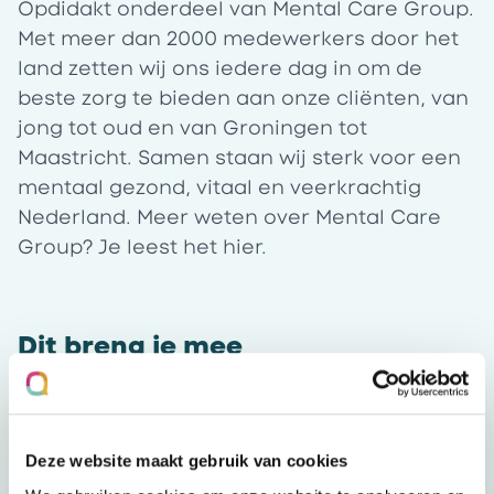
Opdidakt onderdeel van Mental Care Group.
Met meer dan 2000 medewerkers door het
land zetten wij ons iedere dag in om de
beste zorg te bieden aan onze cliënten, van
jong tot oud en van Groningen tot
Maastricht. Samen staan wij sterk voor een
mentaal gezond, vitaal en veerkrachtig
Nederland. Meer weten over Mental Care
Group? Je leest het
hier
.
Dit breng je mee
Mentaal Beter Vitaalpunt biedt geestelijke
gezondheidszorg aan cliënten met een
combinatie van psychische en
Deze website maakt gebruik van cookies
(aanhoudende) lichamelijke klachten