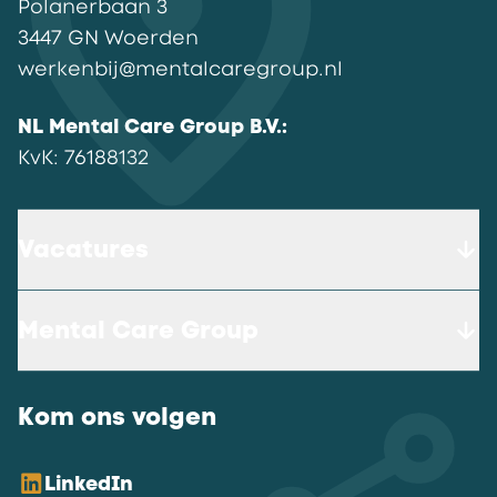
Polanerbaan
3
3447 GN
Woerden
werkenbij@mentalcaregroup.nl
NL Mental Care Group B.V.
:
KvK:
76188132
Vacatures
Mental Care Group
Kom ons volgen
LinkedIn