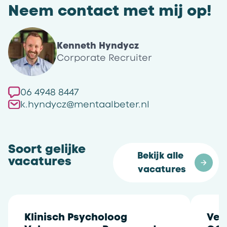
Neem contact met mij op!
Kenneth Hyndycz
Corporate Recruiter
06 4948 8447
k.hyndycz@mentaalbeter.nl
Soort gelijke
Bekijk alle 
vacatures
vacatures
Klinisch Psycholoog
Ver