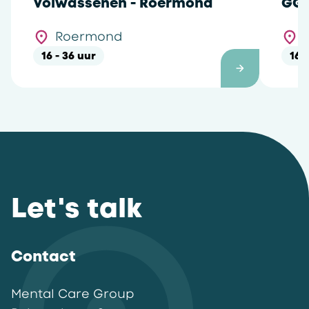
Volwassenen - Roermond
GGZ
Ro
Roermond
16 - 36 uur
16 
Let's talk
Contact
Mental Care Group