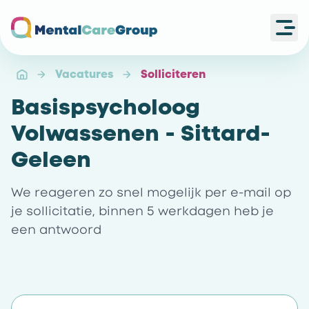
Ope
Ga naar de homepagina
Vacatures
Solliciteren
Basispsycholoog
Volwassenen - Sittard-
Geleen
We reageren zo snel mogelijk per e-mail op
je sollicitatie, binnen 5 werkdagen heb je
een antwoord