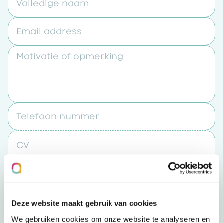
Volledige naam
Email address
Motivatie of opmerking
Telefoon nummer
CV
Upload een bestand
Deze website maakt gebruik van cookies
Door op “verzenden” te klikken accepteert u
We gebruiken cookies om onze website te analyseren en