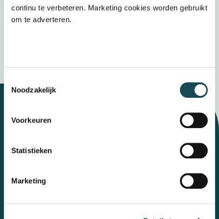
het
privacybeleid
continu te verbeteren. Marketing cookies worden gebruikt
om te adverteren.
Verzenden
Wij bewaren uw gegevens veilig
Toestemmingsselectie
Noodzakelijk
Voorkeuren
Let's talk
Statistieken
Contact
Marketing
Mental Care Group
Polanerbaan
3