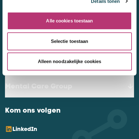
Details tonen
3447 GN
Woerden
werkenbij@mentalcaregroup.nl
Alle cookies toestaan
NL Mental Care Group B.V.
:
KvK:
76188132
Selectie toestaan
Alleen noodzakelijke cookies
Vacatures
Mental Care Group
Kom ons volgen
LinkedIn