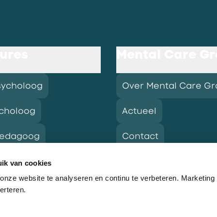
ures
Mental Care G
sycholoog
Over Mental Care G
choloog
Actueel
pedagoog
Contact
ik van cookies
nze website te analyseren en continu te verbeteren. Marketing
res
erteren.