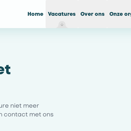
Home
Vacatures
Over ons
Onze or
et
ture niet meer
m contact met ons