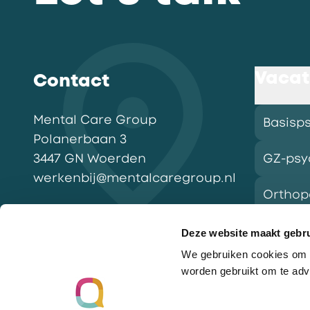
Vacat
Contact
Mental Care Group
Basisp
Polanerbaan
3
3447 GN
Woerden
GZ-psy
werkenbij@mentalcaregroup.nl
Ortho
NL Mental Care Group B.V.
:
KvK:
76188132
Deze website maakt gebru
We gebruiken cookies om o
Vacatu
worden gebruikt om te adv
Ga naar de homepagina