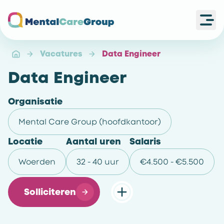
Ope
Ga naar de homepagina
Vacatures
Data Engineer
Data Engineer
Organisatie
Mental Care Group (hoofdkantoor)
Locatie
Aantal uren
Salaris
Woerden
32 - 40 uur
€4.500 - €5.500
Solliciteren