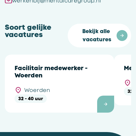
werkenbij@mentalcaregroup.nl
Soort gelijke
Bekijk alle 
vacatures
vacatures
Facilitair medewerker -
Men
Woerden
Woerden
32 
32 - 40 uur