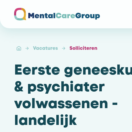
Ga naar de homepagina
Vacatures
Solliciteren
Eerste geneesk
& psychiater
volwassenen -
landelijk