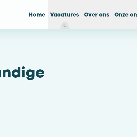
Home
Vacatures
Over ons
Onze or
undige