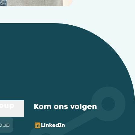
roup
Kom ons volgen
roup
LinkedIn