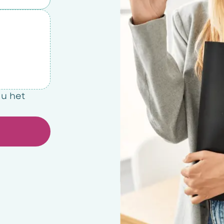
 u het