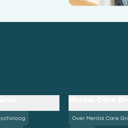
ures
Mental Care G
sycholoog
Over Mental Care G