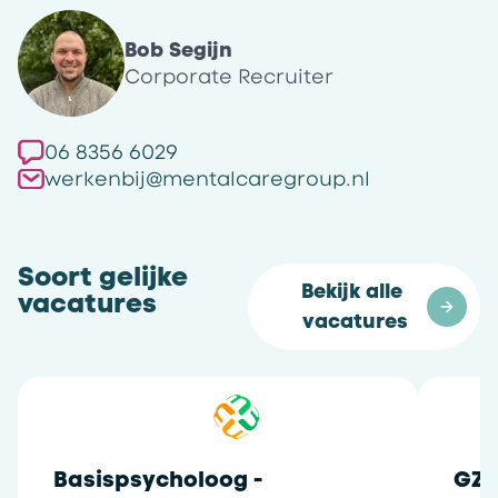
Bob Segijn
Corporate Recruiter
06 8356 6029
werkenbij@mentalcaregroup.nl
Soort gelijke
Bekijk alle 
vacatures
vacatures
Basispsycholoog -
GZ-