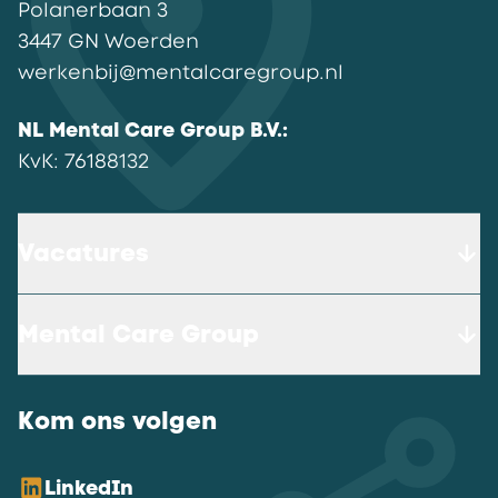
Polanerbaan
3
3447 GN
Woerden
werkenbij@mentalcaregroup.nl
NL Mental Care Group B.V.
:
KvK:
76188132
Vacatures
Mental Care Group
Kom ons volgen
LinkedIn