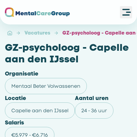
Ope
Ga naar de homepagina
Vacatures
GZ-psycholoog - Capelle aan 
GZ-psycholoog - Capelle
aan den IJssel
Organisatie
Mentaal Beter Volwassenen
Locatie
Aantal uren
Capelle aan den IJssel
24 - 36 uur
Salaris
€5.979 - €6.716