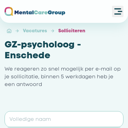
Ope
Ga naar de homepagina
Vacatures
Solliciteren
GZ-psycholoog -
Enschede
We reageren zo snel mogelijk per e-mail op
je sollicitatie, binnen 5 werkdagen heb je
een antwoord
Volledige naam