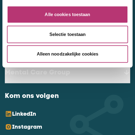
werkenbij@mentalcaregroup.nl
Alle cookies toestaan
NL Mental Care Group B.V.
:
KvK:
76188132
Selectie toestaan
Vacatures
Alleen noodzakelijke cookies
Mental Care Group
Kom ons volgen
LinkedIn
Instagram