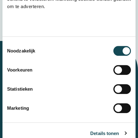
Verzenden
om te adverteren.
Wij bewaren uw gegevens veilig
Toestemmingsselectie
Noodzakelijk
Let's talk
Voorkeuren
Statistieken
Contact
Marketing
Mental Care Group
Polanerbaan
3
3447 GN
Woerden
Details tonen