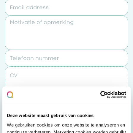
Email address
Motivatie of opmerking
Telefoon nummer
CV
Upload een bestand
Deze website maakt gebruik van cookies
Door op “verzenden” te klikken accepteert u
We gebruiken cookies om onze website te analyseren en
het
privacybeleid
continu te verbeteren. Marketing cookies worden gebruikt