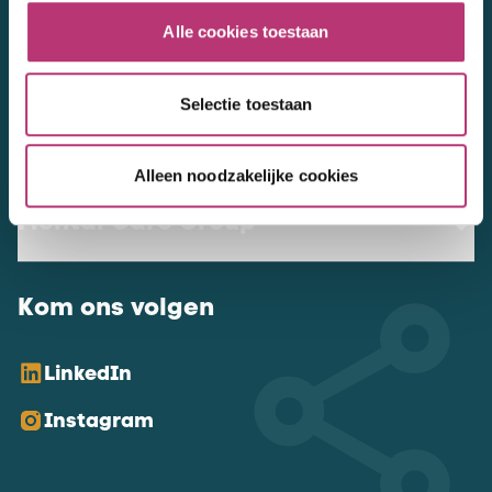
NL Mental Care Group B.V.
:
Alle cookies toestaan
KvK:
76188132
Selectie toestaan
Vacatures
Alleen noodzakelijke cookies
Mental Care Group
Kom ons volgen
LinkedIn
Instagram