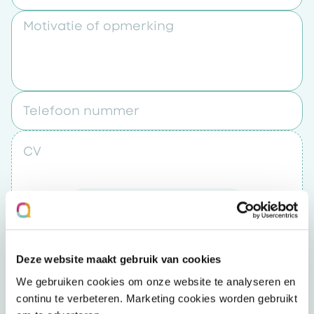
Motivatie of opmerking
Telefoon nummer
CV
Upload een bestand
Door op “verzenden” te klikken accepteert u
Deze website maakt gebruik van cookies
het
privacybeleid
We gebruiken cookies om onze website te analyseren en
continu te verbeteren. Marketing cookies worden gebruikt
Verzenden