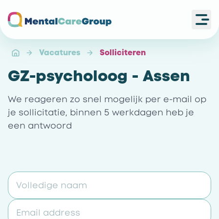
Ope
Ga naar de homepagina
Vacatures
Solliciteren
GZ-psycholoog - Assen
We reageren zo snel mogelijk per e-mail op
je sollicitatie, binnen 5 werkdagen heb je
een antwoord
Volledige naam
Email address