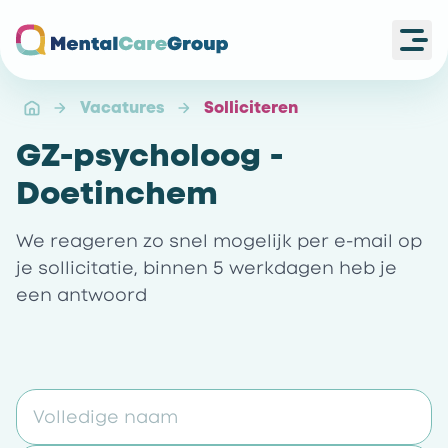
Ope
Ga naar de homepagina
Vacatures
Solliciteren
GZ-psycholoog -
Doetinchem
We reageren zo snel mogelijk per e-mail op
je sollicitatie, binnen 5 werkdagen heb je
een antwoord
Volledige naam