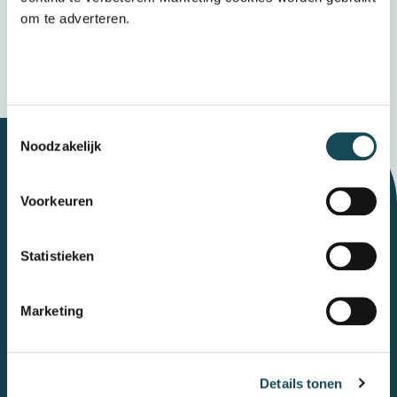
Verzenden
om te adverteren.
Wij bewaren uw gegevens veilig
Toestemmingsselectie
Noodzakelijk
Let's talk
Voorkeuren
Statistieken
Contact
Marketing
Mental Care Group
Polanerbaan
3
3447 GN
Woerden
Details tonen