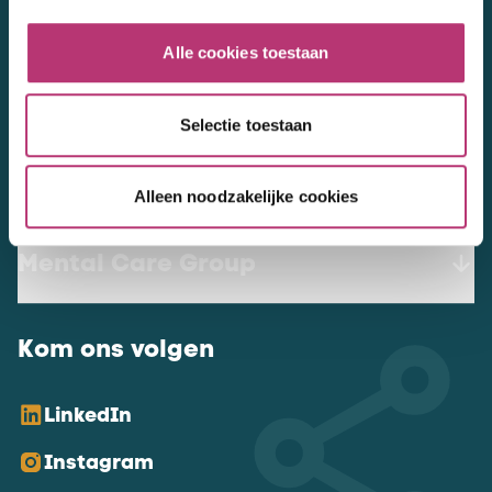
werkenbij@mentalcaregroup.nl
Alle cookies toestaan
NL Mental Care Group B.V.
:
KvK:
76188132
Selectie toestaan
Vacatures
Alleen noodzakelijke cookies
Mental Care Group
Kom ons volgen
LinkedIn
Instagram