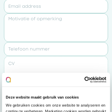
Email address
Motivatie of opmerking
Telefoon nummer
CV
Upload een bestand
Deze website maakt gebruik van cookies
Door op “verzenden” te klikken accepteert u
We gebruiken cookies om onze website te analyseren en
het
privacybeleid
continu te verbeteren. Marketing cookies worden gebruikt