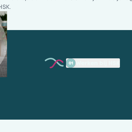
HSK.
Werken bij HSK
01