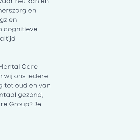
waar het kan en
emerszorg en
gz en
p cognitieve
ltijd
Mental Care
 wij ons iedere
g tot oud en van
entaal gezond,
are Group? Je