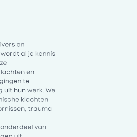
ivers en
ordt al je kennis
nze
klachten en
gingen te
 uit hun werk. We
hische klachten
ornissen, trauma
 onderdeel van
gen uit.