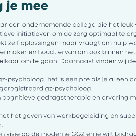
g je mee
naar een ondernemende collega die het leuk 
ieve initiatieven om de zorg optimaal te or
ekt zelf oplossingen maar vraagt om hulp 
sfeermaker en houdt ervan om ook binnen he
 elkaar om te gaan. Daarnaast vinden wij d
z-psycholoog, het is een pré als je al een a
 geregistreerd gz-psycholoog.
n cognitieve gedragstherapie en ervaring m
t met het geven van werkbegeleiding en supe
.
en visie op de moderne GGZ en je wilt bijdr