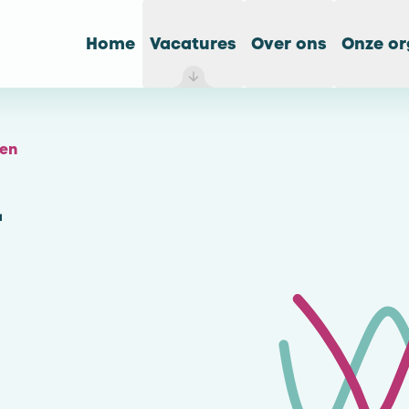
Home
Vacatures
Over ons
Onze or
een
-