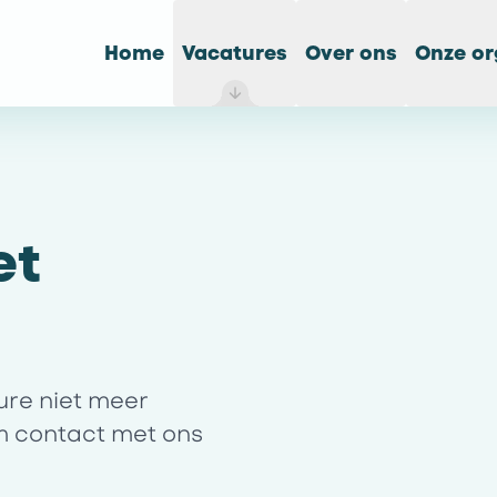
Home
Vacatures
Over ons
Onze or
et
ture niet meer
m contact met ons