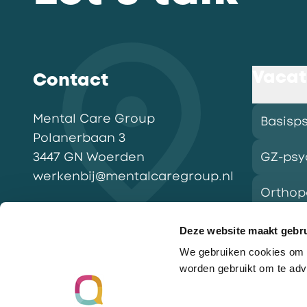
Vacat
Contact
Mental Care Group
Basisp
Polanerbaan
3
3447 GN
Woerden
GZ-psy
werkenbij@mentalcaregroup.nl
Ortho
NL Mental Care Group B.V.
:
KvK:
76188132
Deze website maakt gebru
We gebruiken cookies om o
Vacatu
worden gebruikt om te adv
Ga naar de homepagina