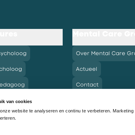
ures
Mental Care G
sycholoog
Over Mental Care G
choloog
Actueel
pedagoog
Contact
ik van cookies
nze website te analyseren en continu te verbeteren. Marketing
res
erteren.