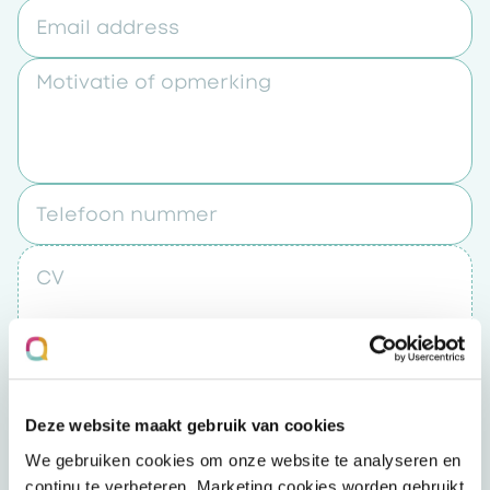
Email address
Motivatie of opmerking
Telefoon nummer
CV
Upload een bestand
Deze website maakt gebruik van cookies
Door op “verzenden” te klikken accepteert u
We gebruiken cookies om onze website te analyseren en
het
privacybeleid
continu te verbeteren. Marketing cookies worden gebruikt