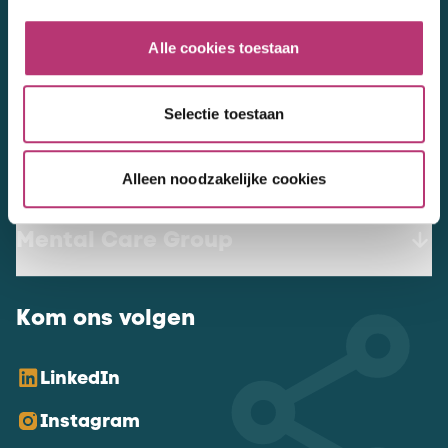
werkenbij@mentalcaregroup.nl
Alle cookies toestaan
NL Mental Care Group B.V.
:
KvK:
76188132
Selectie toestaan
Vacatures
Alleen noodzakelijke cookies
Mental Care Group
Kom ons volgen
LinkedIn
Instagram