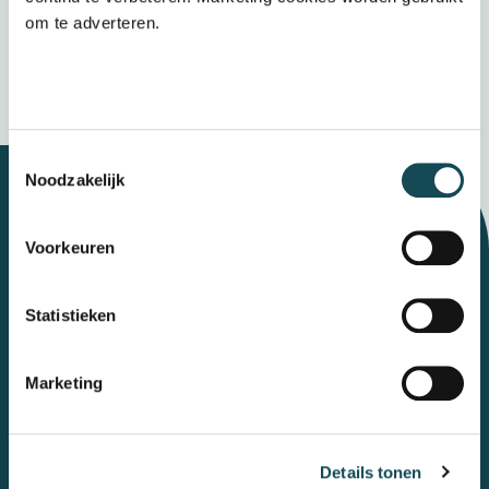
Verzenden
om te adverteren.
Wij bewaren uw gegevens veilig
Toestemmingsselectie
Noodzakelijk
Let's talk
Voorkeuren
Statistieken
Contact
Marketing
Mental Care Group
Polanerbaan
3
3447 GN
Woerden
Details tonen