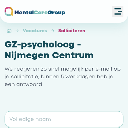
Ope
Ga naar de homepagina
Vacatures
Solliciteren
GZ-psycholoog -
Nijmegen Centrum
We reageren zo snel mogelijk per e-mail op
je sollicitatie, binnen 5 werkdagen heb je
een antwoord
Volledige naam