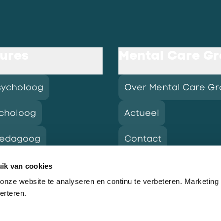
ures
Mental Care G
sycholoog
Over Mental Care G
choloog
Actueel
pedagoog
Contact
ik van cookies
nze website te analyseren en continu te verbeteren. Marketing
res
erteren.