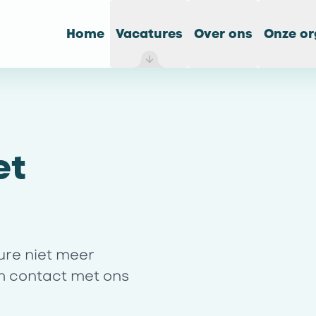
Home
Vacatures
Over ons
Onze or
et
ture niet meer
m contact met ons