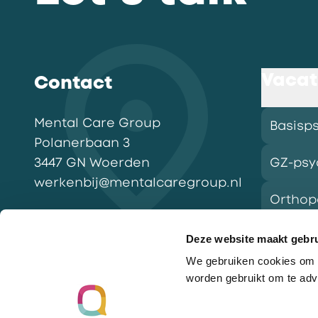
Vacat
Contact
Mental Care Group
Basisp
Polanerbaan
3
3447 GN
Woerden
GZ-psy
werkenbij@mentalcaregroup.nl
Ortho
NL Mental Care Group B.V.
:
KvK:
76188132
Deze website maakt gebru
We gebruiken cookies om o
Vacatu
worden gebruikt om te adv
Ga naar de homepagina