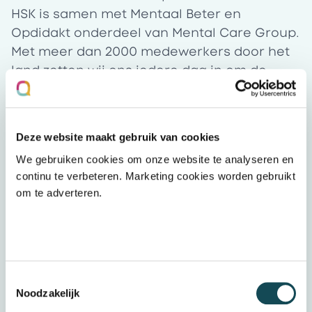
HSK is samen met Mentaal Beter en
Opdidakt onderdeel van Mental Care Group.
Met meer dan 2000 medewerkers door het
land zetten wij ons iedere dag in om de
beste zorg te bieden aan onze cliënten, van
jong tot oud en van Groningen tot
Maastricht. Samen staan wij sterk voor een
Deze website maakt gebruik van cookies
mentaal gezond, vitaal en veerkrachtig
We gebruiken cookies om onze website te analyseren en
Nederland. Meer weten over Mental Care
continu te verbeteren. Marketing cookies worden gebruikt
Group? Je leest het
hier
.
om te adverteren.
Dit breng je mee
Wij zijn op zoek naar een ondernemende
Toestemmingsselectie
collega die het leuk vindt om te zoeken naar
Noodzakelijk