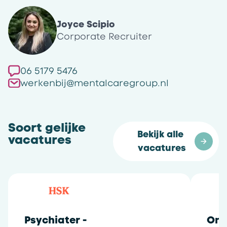
Joyce Scipio
Corporate Recruiter
06 5179 5476
werkenbij@mentalcaregroup.nl
Soort gelijke
Bekijk alle 
vacatures
vacatures
Psychiater -
Onl