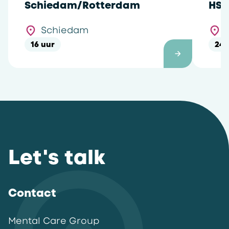
Schiedam/Rotterdam
HSK
Schiedam
16 uur
24 
Let's talk
Contact
Mental Care Group