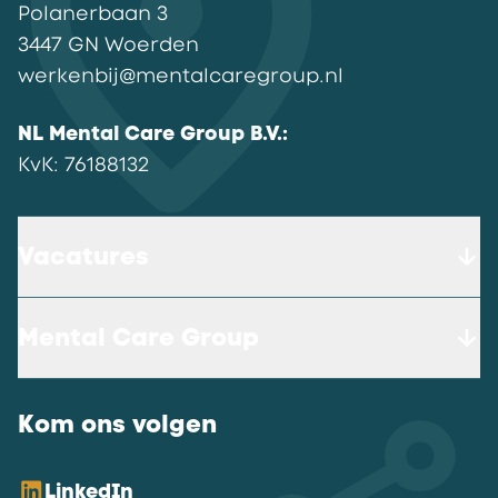
Polanerbaan
3
3447 GN
Woerden
werkenbij@mentalcaregroup.nl
NL Mental Care Group B.V.
:
KvK:
76188132
Vacatures
Mental Care Group
Kom ons volgen
LinkedIn