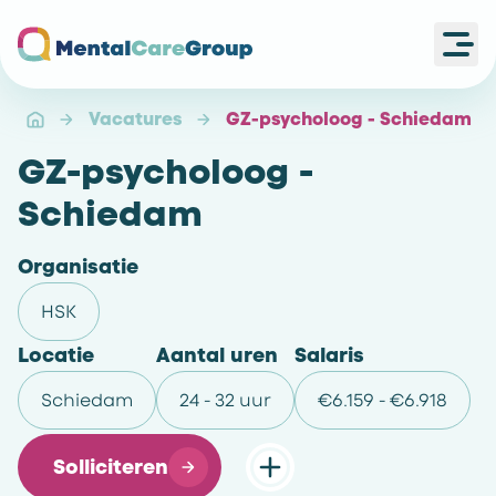
Ope
Ga naar de homepagina
Vacatures
GZ-psycholoog - Schiedam
GZ-psycholoog -
Schiedam
Organisatie
HSK
Locatie
Aantal uren
Salaris
Schiedam
24 - 32 uur
€6.159 - €6.918
Solliciteren