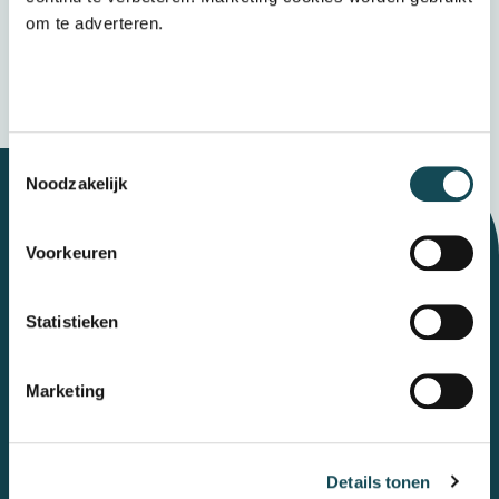
Verzenden
om te adverteren.
Wij bewaren uw gegevens veilig
Toestemmingsselectie
Noodzakelijk
Let's talk
Voorkeuren
Statistieken
Contact
Marketing
Mental Care Group
Polanerbaan
3
3447 GN
Woerden
Details tonen