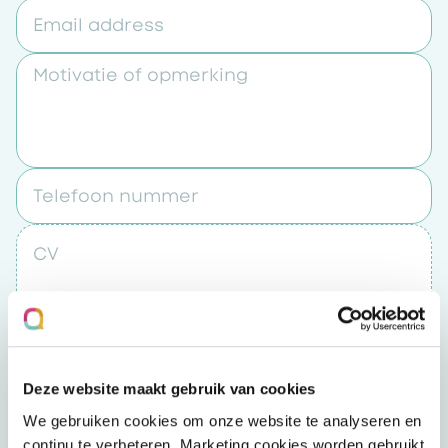
Email address
Motivatie of opmerking
Telefoon nummer
CV
Upload een bestand
Deze website maakt gebruik van cookies
Door op “verzenden” te klikken accepteert u
We gebruiken cookies om onze website te analyseren en
het
privacybeleid
continu te verbeteren. Marketing cookies worden gebruikt