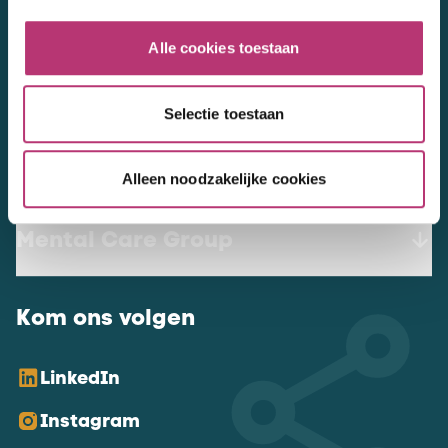
werkenbij@mentalcaregroup.nl
Alle cookies toestaan
NL Mental Care Group B.V.
:
KvK:
76188132
Selectie toestaan
Vacatures
Alleen noodzakelijke cookies
Mental Care Group
Kom ons volgen
LinkedIn
Instagram