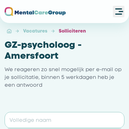
Ope
Ga naar de homepagina
Vacatures
Solliciteren
GZ-psycholoog -
Amersfoort
We reageren zo snel mogelijk per e-mail op
je sollicitatie, binnen 5 werkdagen heb je
een antwoord
Volledige naam