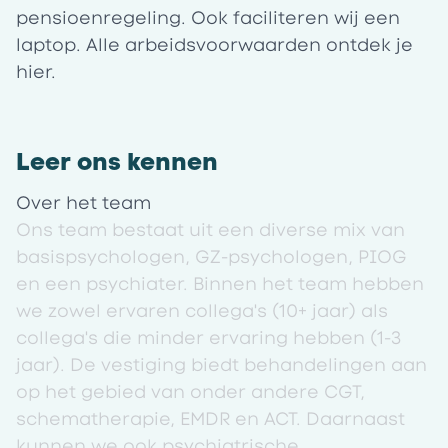
pensioenregeling. Ook faciliteren wij een
laptop. Alle arbeidsvoorwaarden ontdek je
hier
.
Leer ons kennen
Over het team
Ons team bestaat uit een diverse mix van
basispsychologen, GZ-psychologen, PIOG
en een psychiater. Binnen het team hebben
we zowel ervaren collega's (10+ jaar) als
collega's die minder ervaring hebben (1-3
jaar). De vestiging biedt behandelingen aan
op het gebied van onder andere CGT,
schematherapie, EMDR en ACT. Daarnaast
kunnen we ook psychiatrische