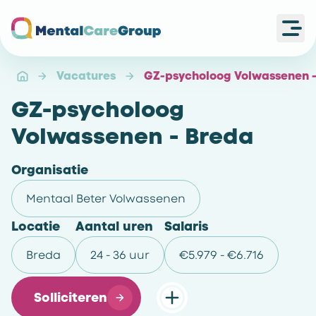
Ope
Ga naar de homepagina
Vacatures
GZ-psycholoog Volwassenen -
GZ-psycholoog
Volwassenen - Breda
Organisatie
Mentaal Beter Volwassenen
Locatie
Aantal uren
Salaris
Breda
24 - 36 uur
€5.979 - €6.716
Solliciteren