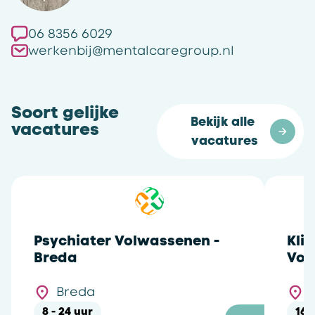
06 8356 6029
werkenbij@mentalcaregroup.nl
Soort gelijke
Bekijk alle 
vacatures
vacatures
Psychiater Volwassenen -
Kli
Breda
Vol
Breda
8 - 24 uur
16 