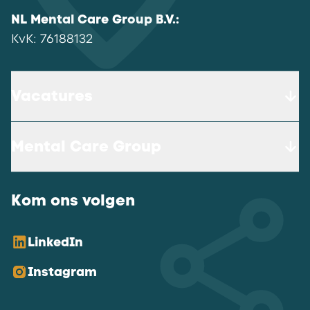
NL Mental Care Group B.V.
:
KvK:
76188132
Vacatures
Mental Care Group
Kom ons volgen
LinkedIn
Instagram