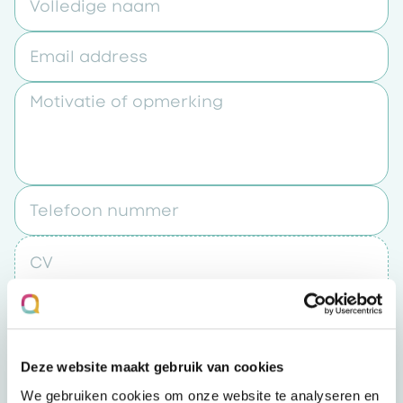
Volledige naam
Email address
Motivatie of opmerking
Telefoon nummer
CV
Upload een bestand
Deze website maakt gebruik van cookies
Door op “verzenden” te klikken accepteert u
We gebruiken cookies om onze website te analyseren en