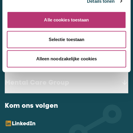
Details tonen
3447 GN
Woerden
werkenbij@mentalcaregroup.nl
Alle cookies toestaan
NL Mental Care Group B.V.
:
KvK:
76188132
Selectie toestaan
Alleen noodzakelijke cookies
Vacatures
Mental Care Group
Kom ons volgen
LinkedIn