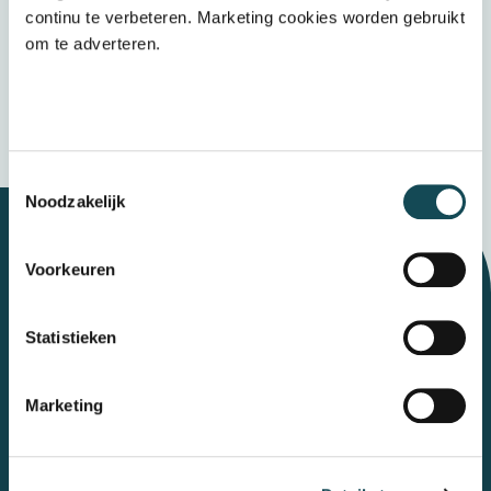
het
privacybeleid
continu te verbeteren. Marketing cookies worden gebruikt
om te adverteren.
Verzenden
Wij bewaren uw gegevens veilig
Toestemmingsselectie
Noodzakelijk
Voorkeuren
Let's talk
Statistieken
Contact
Marketing
Mental Care Group
Polanerbaan
3