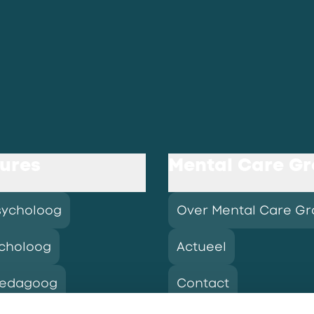
ures
Mental Care G
sycholoog
Over Mental Care G
choloog
Actueel
pedagoog
Contact