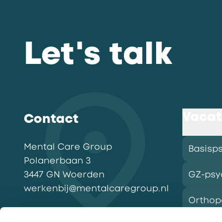
Let's talk
Vacat
Contact
Mental Care Group
Basisp
Polanerbaan
3
3447 GN
Woerden
GZ-psy
werkenbij@mentalcaregroup.nl
Ortho
NL Mental Care Group B.V.
: