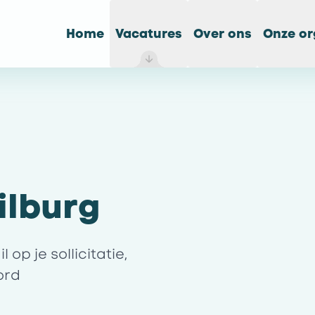
Home
Vacatures
Over ons
Onze or
ilburg
op je sollicitatie,
ord