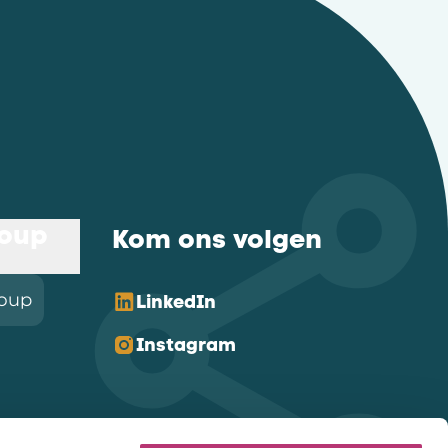
roup
Kom ons volgen
roup
LinkedIn
Instagram