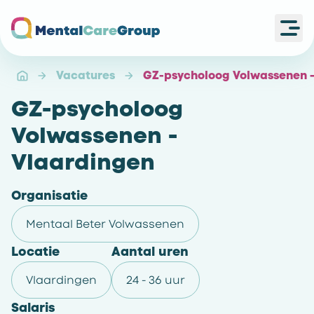
Ope
Ga naar de homepagina
Vacatures
GZ-psycholoog Volwassenen -
GZ-psycholoog
Volwassenen -
Vlaardingen
Organisatie
Mentaal Beter Volwassenen
Locatie
Aantal uren
Vlaardingen
24 - 36 uur
Salaris