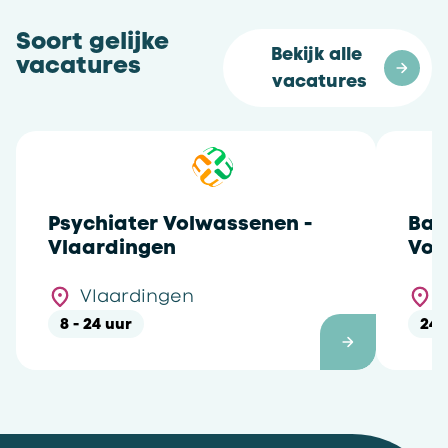
Soort gelijke
Bekijk alle 
vacatures
vacatures
Psychiater Volwassenen -
Bas
Vlaardingen
Vol
Vlaardingen
8 - 24 uur
24 