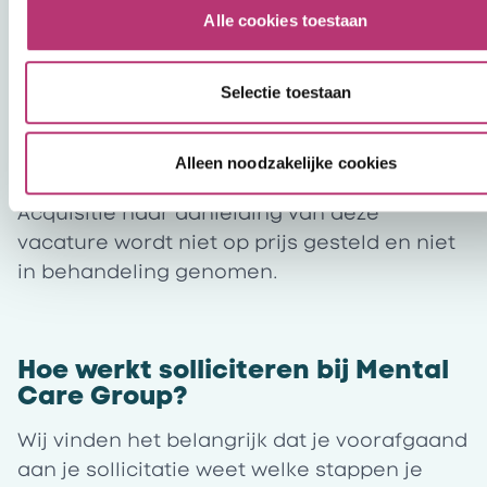
Voor alle functies binnen Mental Care Group
Alle cookies toestaan
is een verklaring omtrent gedrag vereist.
Tevens maakt het inwinnen van referenties
Selectie toestaan
onderdeel uit van het sollicitatieproces.
Er wordt geen einddatum gehanteerd.
Zolang de vacature online staat, is deze nog
Alleen noodzakelijke cookies
actueel.
Acquisitie naar aanleiding van deze
vacature wordt niet op prijs gesteld en niet
in behandeling genomen.
Hoe werkt solliciteren bij Mental
Care Group?
Wij vinden het belangrijk dat je voorafgaand
aan je sollicitatie weet welke stappen je