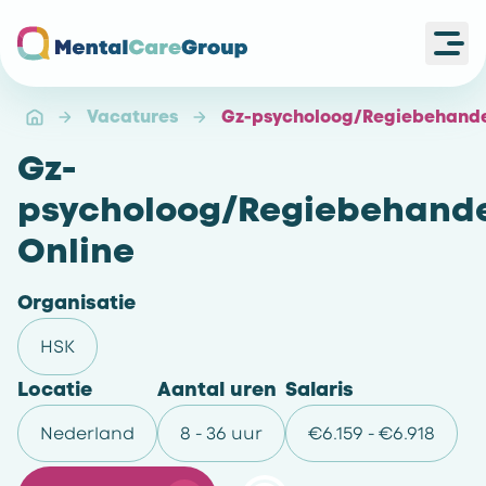
Ope
Ga naar de homepagina
Vacatures
Gz-psycholoog/Regiebehande
Gz-
psycholoog/Regiebehand
Online
Organisatie
HSK
Locatie
Aantal uren
Salaris
Nederland
8 - 36 uur
€6.159 - €6.918