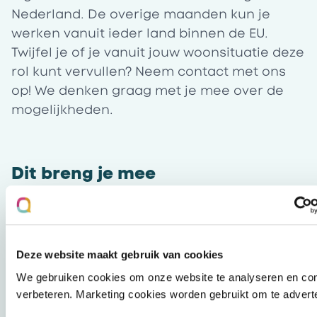
Nederland. De overige maanden kun je
werken vanuit ieder land binnen de EU.
Twijfel je of je vanuit jouw woonsituatie deze
rol kunt vervullen? Neem contact met ons
op! We denken graag met je mee over de
mogelijkheden.
Dit breng je mee
Je hebt affiniteit met, of bent nieuwsgierig
naar, online behandelen en ziet het als jouw
missie om bij te dragen aan toegankelijke
Deze website maakt gebruik van cookies
en effectieve zorg. Daarnaast vinden we het
volgende belangrijk:
We gebruiken cookies om onze website te analyseren en con
verbeteren. Marketing cookies worden gebruikt om te advert
Je bent BIG-geregistreerd gz-psycholoog.