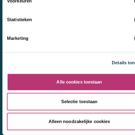
Voorkeuren
3447 GN
Woerden
werkenbij@mentalcaregroup.nl
Statistieken
NL Mental Care Group B.V.
:
KvK:
76188132
Marketing
Vacatures
Details to
Alle cookies toestaan
Mental Care Group
Selectie toestaan
Kom ons volgen
Alleen noodzakelijke cookies
LinkedIn