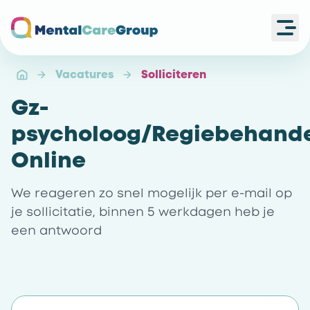
Ope
Ga naar de homepagina
Vacatures
Solliciteren
Gz-
psycholoog/Regiebehand
Online
We reageren zo snel mogelijk per e-mail op
je sollicitatie, binnen 5 werkdagen heb je
een antwoord