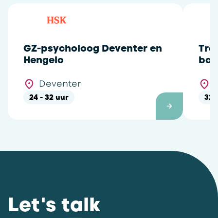
GZ-psycholoog Deventer en
Tra
Hengelo
bas
Deventer
24 - 32 uur
32 
Let's talk