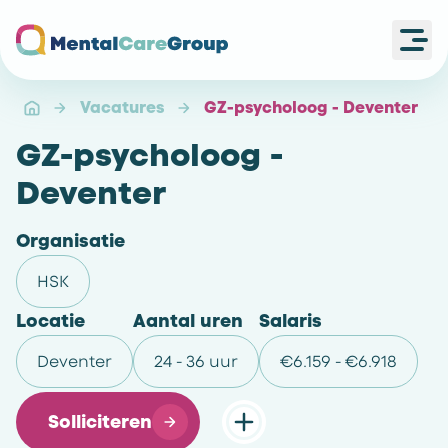
Ope
Ga naar de homepagina
Vacatures
GZ-psycholoog - Deventer
GZ-psycholoog -
Deventer
Organisatie
HSK
Locatie
Aantal uren
Salaris
Deventer
24 - 36 uur
€6.159 - €6.918
Solliciteren