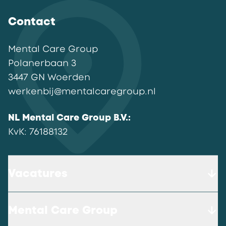
Contact
Mental Care Group
Polanerbaan
3
3447 GN
Woerden
werkenbij@mentalcaregroup.nl
NL Mental Care Group B.V.
:
KvK:
76188132
Vacatures
Mental Care Group