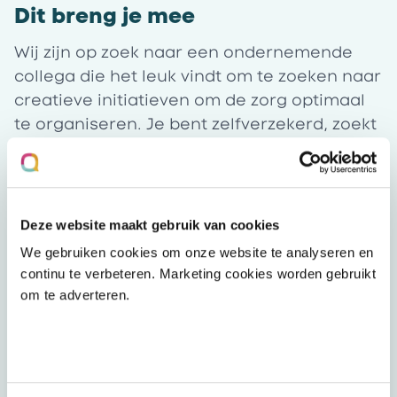
Dit breng je mee
Wij zijn op zoek naar een ondernemende
collega die het leuk vindt om te zoeken naar
creatieve initiatieven om de zorg optimaal
te organiseren. Je bent zelfverzekerd, zoekt
zelf oplossingen maar vraagt om hulp
wanneer dat nodig is. Je bent een
sfeermaker en houdt ervan om ook binnen
het team betrokken en informeel met elkaar
Deze website maakt gebruik van cookies
om te gaan. Daarnaast vinden wij de
We gebruiken cookies om onze website te analyseren en
volgende punten ook belangrijk:
continu te verbeteren. Marketing cookies worden gebruikt
Je bent startend gz-psycholoog, het is een
om te adverteren.
pré als je al een aantal jaar ervaring hebt
als geregistreerd gz-psycholoog.
Je bent ervaren in cognitieve
gedragstherapie en ervaring met EMDR is