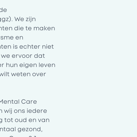
 de
gz). We zijn
chten die te maken
isme en
en is echter niet
 we ervoor dat
r hun eigen leven
wilt weten over
Mental Care
 wij ons iedere
g tot oud en van
entaal gezond,