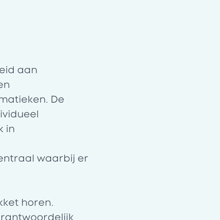
heid aan
en
ematieken. De
ividueel
 in
entraal waarbij er
kket horen.
erantwoordelijk