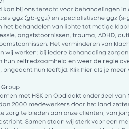
er
d kan bij ons terecht voor behandelingen in
sis ggz (gb-ggz) en specialistische ggz (s-g
n het behandelen van lichte tot matige kla
ssie, angststoornissen, trauma, ADHD, aut
omstoornissen. Het verminderen van klacht
 wij werken: bij iedere behandeling zorgen
n hun zelfredzaamheid en weer de regie ove
ongeacht hun leeftijd. Klik
hier
als je meer 
e Group
 samen met HSK en Opdidakt onderdeel van 
dan 2000 medewerkers door het land zetten
e zorg te bieden aan onze cliënten, van jon
stricht. Samen staan wij sterk voor een m