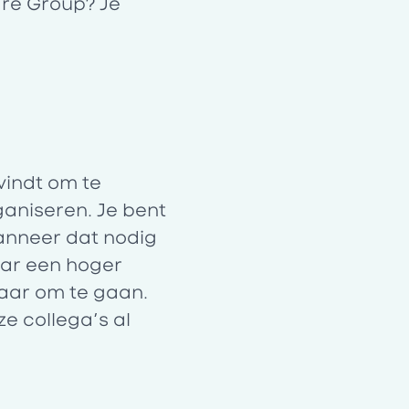
are Group? Je
vindt om te
ganiseren. Je bent
wanneer dat nodig
aar een hoger
kaar om te gaan.
e collega’s al