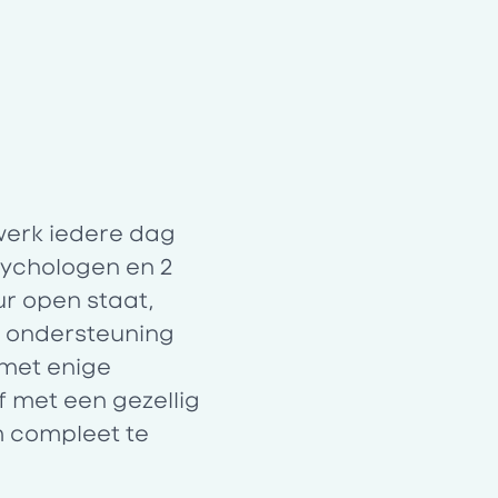
 werk iedere dag
sychologen en 2
ur open staat,
or ondersteuning
 met enige
f met een gezellig
m compleet te