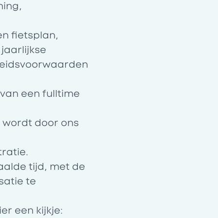
hing,
n fietsplan,
n
jaarlijkse
rbeidsvoorwaarden
van een fulltime
p wordt door ons
ratie.
alde tijd, met de
satie te
r een kijkje: