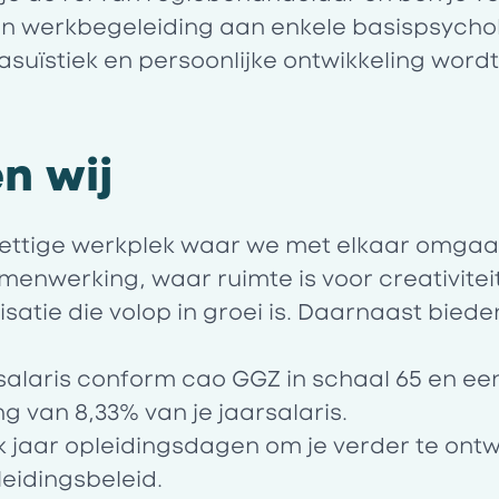
an werkbegeleiding aan enkele basispsycho
suïstiek en persoonlijke ontwikkeling word
n wij
ettige werkplek waar we met elkaar omgaa
enwerking, waar ruimte is voor creativitei
satie die volop in groei is. Daarnaast biede
salaris conform cao GGZ in schaal 65 en ee
g van 8,33% van je jaarsalaris.
k jaar opleidingsdagen om je verder te ontw
eidingsbeleid.