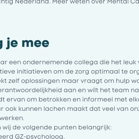
achtig Nederland. Meer weten over Mental C
g je mee
naar een ondernemende collega die het leuk 
ieve initiatieven om de zorg optimaal te or
ekt zelf oplossingen maar vraagt om hulp 
 verantwoordelijkheid aan en wilt het team n
oudt ervan om betrokken en informeel met el
 ook kunnen lachen maakt dat veel van onz
 werken.
wij de volgende punten belangrijk:
reerd GZ-psycholoog.