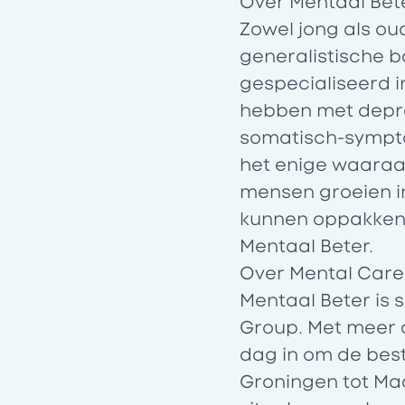
Over Mentaal Bet
Zowel jong als ou
generalistische ba
gespecialiseerd i
hebben met depre
somatisch-sympto
het enige waaraan
mensen groeien i
kunnen oppakken, 
Mentaal Beter.
Over Mental Car
Mentaal Beter is
Group. Met meer 
dag in om de best
Groningen tot Maa