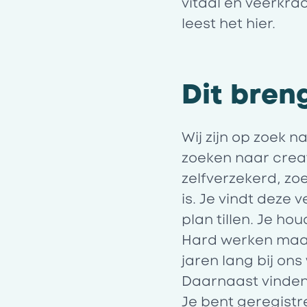
vitaal en veerkr
leest het
hier
.
Dit bren
Wij zijn op zoek 
zoeken naar creat
zelfverzekerd, zo
is. Je vindt deze
plan tillen. Je h
Hard werken maar
jaren lang bij ons
Daarnaast vinden 
Je bent geregist