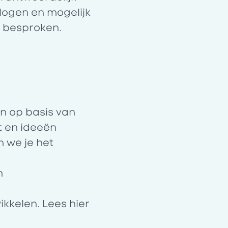
logen en mogelijk
t besproken.
n op basis van
t en ideeën
n we je het
n
ikkelen. Lees
hier