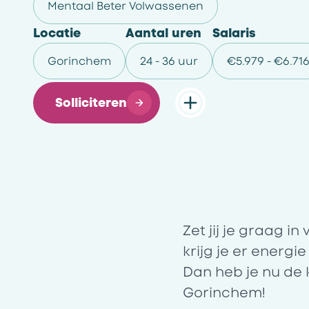
Mentaal Beter Volwassenen
Locatie
Aantal uren
Salaris
Gorinchem
24 - 36 uur
€5.979 - €6.71
Solliciteren
Zet jij je graag 
krijg je er energ
Dan heb je nu de 
Gorinchem
!