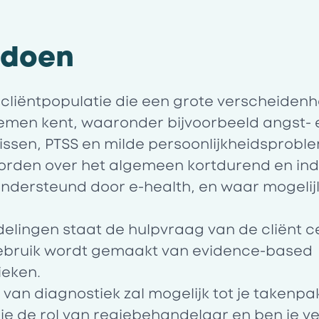
e doen
cliëntpopulatie die een grote verscheiden
emen kent, waaronder bijvoorbeeld angst- 
ssen, PTSS en milde persoonlijkheidsprobl
rden over het algemeen kortdurend en ind
dersteund door e-health, en waar mogelijk
elingen staat de hulpvraag van de cliënt c
gebruik wordt gemaakt van evidence-based
eken.
 van diagnostiek zal mogelijk tot je takenpa
je de rol van regiebehandelaar en ben je v