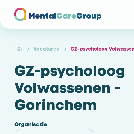
Ga naar de homepagina
Vacatures
GZ-psycholoog Volwassen
GZ-psycholoog
Volwassenen -
Gorinchem
Organisatie