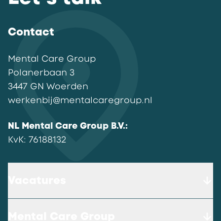
Contact
Mental Care Group
Polanerbaan
3
3447 GN
Woerden
werkenbij@mentalcaregroup.nl
NL Mental Care Group B.V.
:
KvK:
76188132
Vacatures
Mental Care Group