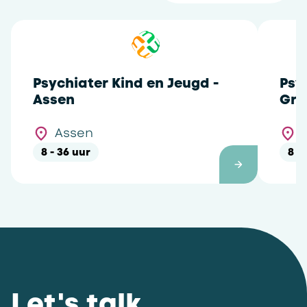
Psychiater Kind en Jeugd -
Psy
Assen
Gro
Assen
8 - 36 uur
8 -
Let's talk