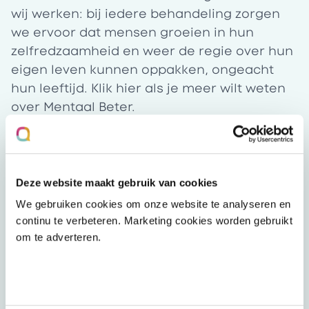
wij werken: bij iedere behandeling zorgen
we ervoor dat mensen groeien in hun
zelfredzaamheid en weer de regie over hun
eigen leven kunnen oppakken, ongeacht
hun leeftijd. Klik
hier
als je meer wilt weten
over Mentaal Beter.
Over Mental Care Group
Mentaal Beter is samen met HSK en
Opdidakt onderdeel van Mental Care Group.
Met meer dan 2000 medewerkers door het
Deze website maakt gebruik van cookies
land zetten wij ons iedere dag in om de
We gebruiken cookies om onze website te analyseren en
beste zorg te bieden aan onze cliënten, van
continu te verbeteren. Marketing cookies worden gebruikt
jong tot oud en van Groningen tot
om te adverteren.
Maastricht. Samen staan wij sterk voor een
mentaal gezond, vitaal en veerkrachtig
Nederland. Meer weten over Mental Care