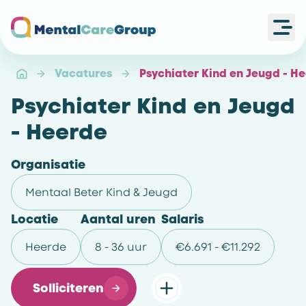
Ope
Ga naar de homepagina
Vacatures
Psychiater Kind en Jeugd - H
Psychiater Kind en Jeugd
- Heerde
Organisatie
Mentaal Beter Kind & Jeugd
Locatie
Aantal uren
Salaris
Heerde
8 - 36 uur
€6.691 - €11.292
Solliciteren