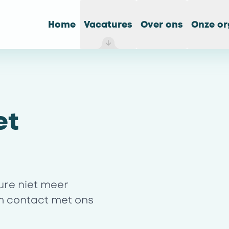
Home
Vacatures
Over ons
Onze or
et
ture niet meer
m contact met ons