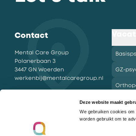
Vacat
Contact
Mental Care Group
Basisp
Polanerbaan
3
3447 GN
Woerden
GZ-psy
werkenbij@mentalcaregroup.nl
Ortho
NL Mental Care Group B.V.
:
KvK:
76188132
Deze website maakt gebru
We gebruiken cookies om o
Vacatu
worden gebruikt om te adv
Ga naar de homepagina