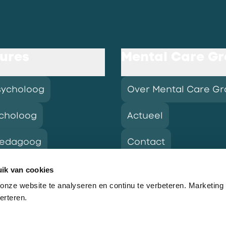
ures
Mental Care G
sycholoog
Over Mental Care G
choloog
Actueel
pedagoog
Contact
ik van cookies
nze website te analyseren en continu te verbeteren. Marketing
res
erteren.