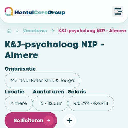
Ope
Ga naar de homepagina
Vacatures
K&J-psycholoog NIP - Almere
K&J-psycholoog NIP -
Almere
Organisatie
Mentaal Beter Kind & Jeugd
Locatie
Aantal uren
Salaris
Almere
16 - 32 uur
€5.294 - €6.918
Solliciteren