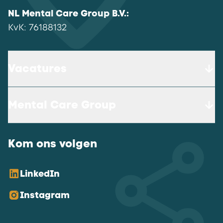
NL Mental Care Group B.V.
:
KvK:
76188132
Vacatures
Mental Care Group
Kom ons volgen
LinkedIn
Instagram