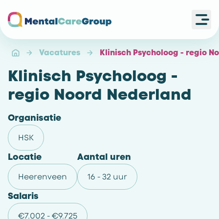
Ope
Ga naar de homepagina
Vacatures
Klinisch Psycholoog - regio 
Klinisch Psycholoog -
regio Noord Nederland
Organisatie
HSK
Locatie
Aantal uren
Heerenveen
16 - 32 uur
Salaris
€7.002 - €9.725