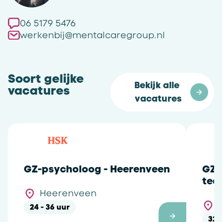
06 5179 5476
werkenbij@mentalcaregroup.nl
Soort gelijke
Bekijk alle 
vacatures
vacatures
GZ-psycholoog - Heerenveen
GZ-
Heerenveen
24 - 36 uur
32 